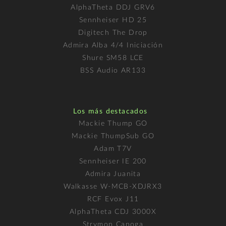
AlphaTheta DDJ GRV6
Sennheiser HD 25
Digitech The Drop
Admira Alba 4/4 Iniciación
Shure SM58 LCE
BSS Audio AR133
Los más destacados
Mackie Thump GO
Mackie ThumpSub GO
Adam T7V
Sennheiser IE 200
Admira Juanita
Walkasse W-MCB-XDJRX3
RCF Evox J11
AlphaTheta CDJ 3000X
Strymon Canoga