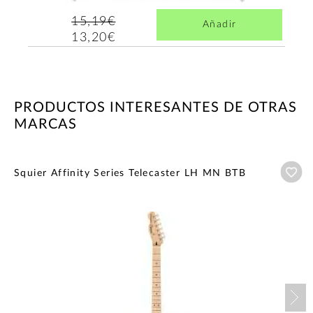
15,19€
Añadir
13,20€
PRODUCTOS INTERESANTES DE OTRAS
MARCAS
Añ
Squier Affinity Series Telecaster LH MN BTB
Nex