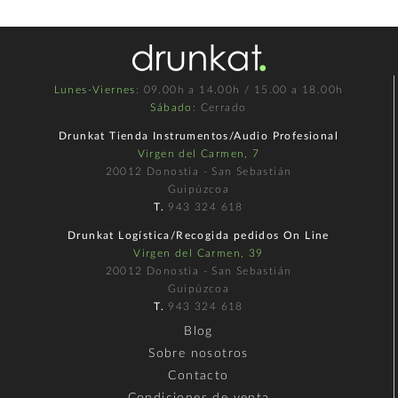
Lunes-Viernes
: 09.00h a 14.00h / 15.00 a 18.00h
Sábado
: Cerrado
Drunkat Tienda Instrumentos/Audio Profesional
Virgen del Carmen, 7
20012 Donostia - San Sebastián
Guipúzcoa
T.
943 324 618
Drunkat Logística/Recogida pedidos On Line
Virgen del Carmen, 39
20012 Donostia - San Sebastián
Guipúzcoa
T.
943 324 618
Blog
Sobre nosotros
Contacto