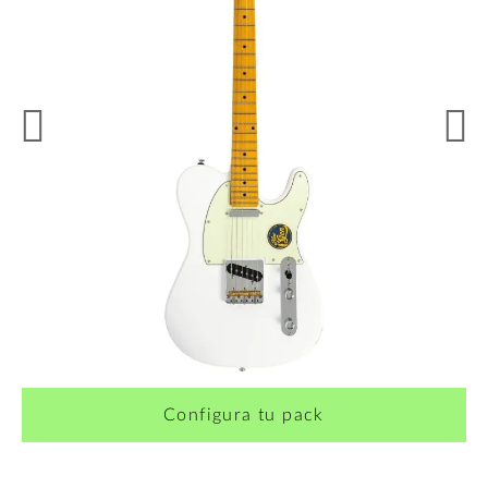
¿Quieres crearte tu propio pack?
Configura tu pack