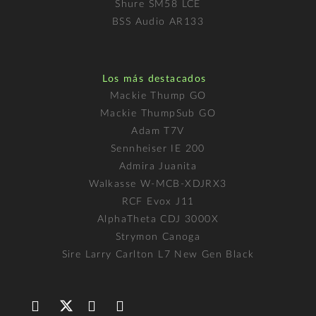
Shure SM58 LCE
BSS Audio AR133
Los más destacados
Mackie Thump GO
Mackie ThumpSub GO
Adam T7V
Sennheiser IE 200
Admira Juanita
Walkasse W-MCB-XDJRX3
RCF Evox J11
AlphaTheta CDJ 3000X
Strymon Canoga
Sire Larry Carlton L7 New Gen Black