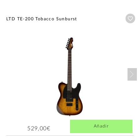
Añ
LTD TE-200 Tobacco Sunburst
Nex
Añadir
529,00€