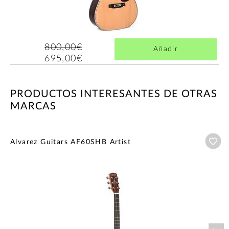
800,00€
Añadir
695,00€
PRODUCTOS INTERESANTES DE OTRAS
MARCAS
Añ
Alvarez Guitars AF60SHB Artist
Nex