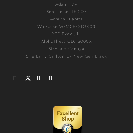
Adam T7V
Sennheiser IE 200
Admira Juanita
Walkasse W-MCB-XDJRX3
RCF Evox J11
AlphaTheta CDJ 3000X
Strymon Canoga
Sire Larry Carlton L7 New Gen Black