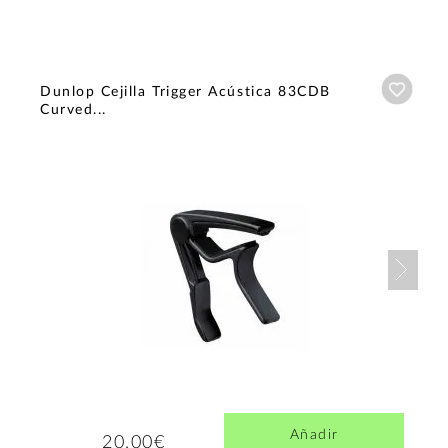
Añadi
Dunlop Cejilla Trigger Acústica 83CDB
Curved...
Nex
Añadir
20,00€