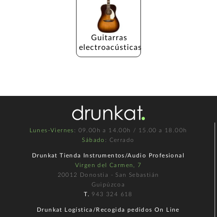
Guitarras 
electroacústicas
Lunes-Viernes
: 09.00h a 14.00h / 15.00 a 18.00h
Sábado
: Cerrado
Drunkat Tienda Instrumentos/Audio Profesional
Virgen del Carmen, 7
20012 Donostia - San Sebastián
Guipúzcoa
T.
943 324 618
Drunkat Logística/Recogida pedidos On Line