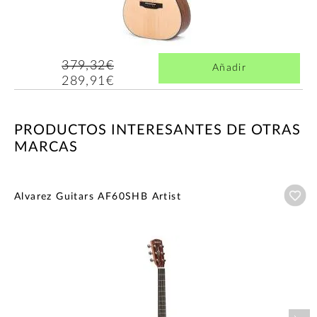
379,32€
Añadir
289,91€
PRODUCTOS INTERESANTES DE OTRAS
MARCAS
Añ
Alvarez Guitars AF60SHB Artist
Nex