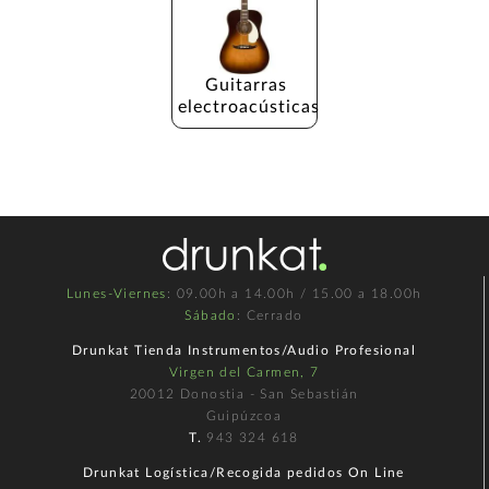
Guitarras 
electroacústicas
Lunes-Viernes
: 09.00h a 14.00h / 15.00 a 18.00h
Sábado
: Cerrado
Drunkat Tienda Instrumentos/Audio Profesional
Virgen del Carmen, 7
20012 Donostia - San Sebastián
Guipúzcoa
T.
943 324 618
Drunkat Logística/Recogida pedidos On Line