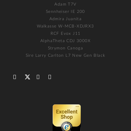
Adam T7V
Sennheiser IE 200
Admira Juanita
Walkasse W-MCB-XDJRX3
RCF Evox J11
AlphaTheta CDJ 3000X
Strymon Canoga
Sire Larry Carlton L7 New Gen Black