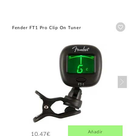
Añadi
Fender FT1 Pro Clip On Tuner
Nex
Añadir
10,47€