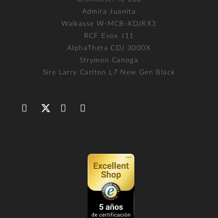
Admira Juanita
Walkasse W-MCB-XDJRX3
RCF Evox J11
AlphaTheta CDJ 3000X
Strymon Canoga
Sire Larry Carlton L7 New Gen Black