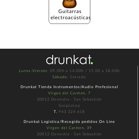
Guitarras 
electroacústicas
Lunes-Viernes
: 09.00h a 14.00h / 15.00 a 18.00h
Sábado
: Cerrado
Drunkat Tienda Instrumentos/Audio Profesional
Virgen del Carmen, 7
20012 Donostia - San Sebastián
Guipúzcoa
T.
943 324 618
Drunkat Logística/Recogida pedidos On Line
Virgen del Carmen, 39
20012 Donostia - San Sebastián