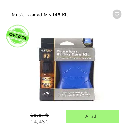
Añadi
Music Nomad MN145 Kit
16,67€
Añadir
14,48€