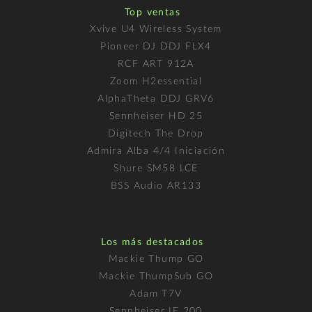
Top ventas
Xvive U4 Wireless System
Pioneer DJ DDJ FLX4
RCF ART 912A
Zoom H2essential
AlphaTheta DDJ GRV6
Sennheiser HD 25
Digitech The Drop
Admira Alba 4/4 Iniciación
Shure SM58 LCE
BSS Audio AR133
Los más destacados
Mackie Thump GO
Mackie ThumpSub GO
Adam T7V
Sennheiser IE 200