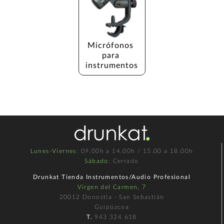
Micrófonos 
para 
instrumentos
Lunes-Viernes
: 09.00h a 14.00h / 15.00 a 18.00h
Sábado
: Cerrado
Drunkat Tienda Instrumentos/Audio Profesional
Virgen del Carmen, 7
20012 Donostia - San Sebastián
Guipúzcoa
T.
943 324 618