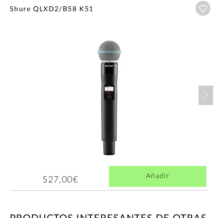
Añ
Shure QLXD2/B58 K51
Nex
Añadir
527,00€