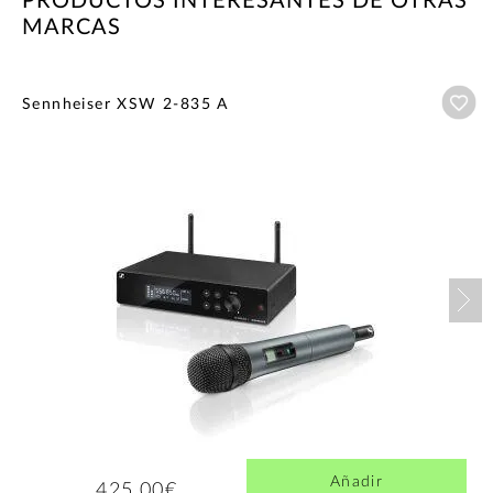
PRODUCTOS INTERESANTES DE OTRAS
MARCAS
Añ
Sennheiser XSW 2-835 A
Nex
Añadir
425,00€