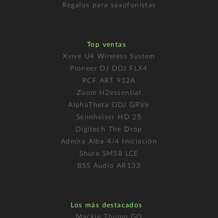
Regalos para saxofonistas
Top ventas
Xvive U4 Wireless System
Pioneer DJ DDJ FLX4
RCF ART 912A
Zoom H2essential
AlphaTheta DDJ GRV6
Sennheiser HD 25
Digitech The Drop
Admira Alba 4/4 Iniciación
Shure SM58 LCE
BSS Audio AR133
Los más destacados
Mackie Thump GO