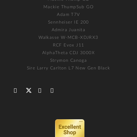
Mackie ThumpSub GO
Adam T7V
Sennheiser IE 200
Admira Juanita
Walkasse W-MCB-XDJRX3
RCF Evox J11
AlphaTheta CDJ 3000X
Strymon Canoga
Sire Larry Carlton L7 New Gen Black