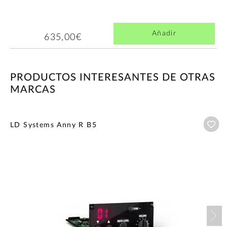
Añadir
635,00€
PRODUCTOS INTERESANTES DE OTRAS
MARCAS
Añ
LD Systems Anny R B5
Nex