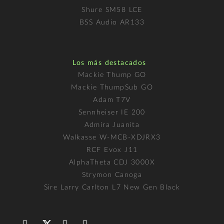
Shure SM58 LCE
BSS Audio AR133
Los más destacados
Mackie Thump GO
Mackie ThumpSub GO
Adam T7V
Sennheiser IE 200
Admira Juanita
Walkasse W-MCB-XDJRX3
RCF Evox J11
AlphaTheta CDJ 3000X
Strymon Canoga
Sire Larry Carlton L7 New Gen Black