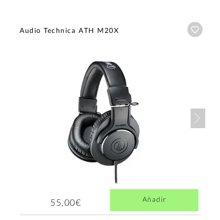
Añadi
Audio Technica ATH M20X
Nex
Añadir
55,00€