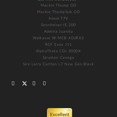
Mackie Thump GO
Mackie ThumpSub GO
Adam T7V
Sennheiser IE 200
Admira Juanita
Walkasse W-MCB-XDJRX3
RCF Evox J11
AlphaTheta CDJ 3000X
Strymon Canoga
Sire Larry Carlton L7 New Gen Black