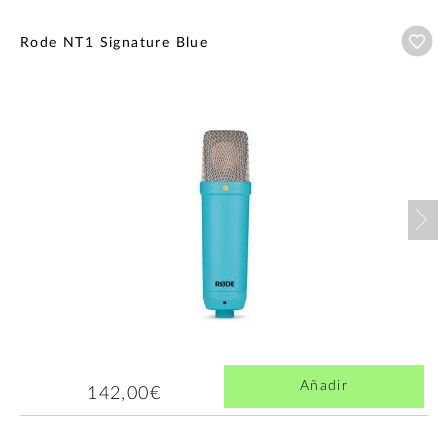
Añ
Rode NT1 Signature Blue
Nex
Añadir
142,00€