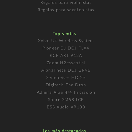
Regalos para violinistas
Regalos para saxofonistas
Top ventas
Xvive U4 Wireless System
Pioneer DJ DDJ FLX4
RCF ART 912A
Zoom H2essential
AlphaTheta DDJ GRV6
Sennheiser HD 25
Digitech The Drop
Admira Alba 4/4 Iniciación
Shure SM58 LCE
BSS Audio AR133
Los más destacados