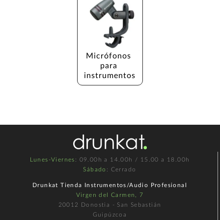
Micrófonos 
para 
instrumentos
Lunes-Viernes
: 09.00h a 14.00h / 15.00 a 18.00h
Sábado
: Cerrado
Drunkat Tienda Instrumentos/Audio Profesional
Virgen del Carmen, 7
20012 Donostia - San Sebastián
Guipúzcoa