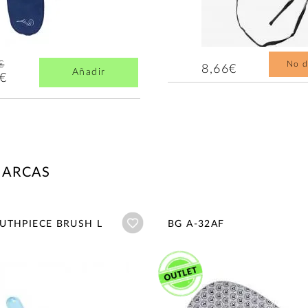
€
No d
8,66€
Añadir
4€
MARCAS
Añadir a wishlist
UTHPIECE BRUSH L
BG A-32AF