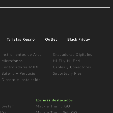
Tarjetas Regalo
Outlet
Black Friday
Instrumentos de Arco
Grabadoras Digitales
Micrófonos
Hi-Fi y Hi-End
Controladores MIDI
Cables y Conectores
Batería y Percusión
Soportes y Pies
Directo e Instalación
Los más destacados
s System
Mackie Thump GO
FLX4
Mackie ThumpSub GO