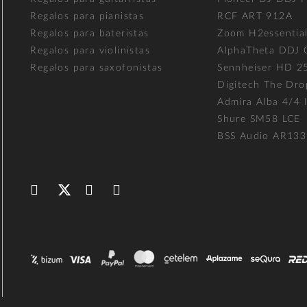
Regalos para pianistas
RCF ART 912A
Regalos para bateristas
Zoom H2essentia
Regalos para violinistas
AlphaTheta DDJ
Regalos para saxofonistas
Sennheiser HD 2
Digitech The Dro
Admira Alba 4/4 I
Shure SM58 LCE
BSS Audio AR133