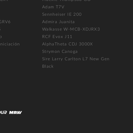
Adam T7V
l
Sennheiser IE 200
 GRV6
Admira Juanita
5
Walkasse W-MCB-XDJRX3
p
RCF Evox J11
niciación
AlphaTheta CDJ 3000X
Strymon Canoga
Sire Larry Carlton L7 New Gen
Black