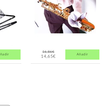
16,86€
ñadir
Añadir
14,65€