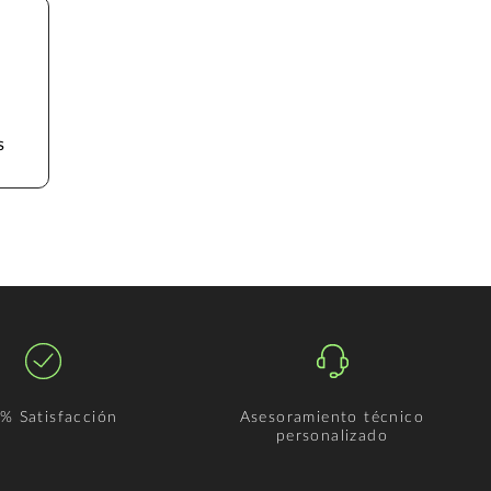
s
% Satisfacción
Asesoramiento técnico
personalizado