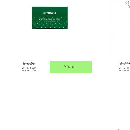
8,62€
8,74
Añadir
6,59€
6,6