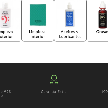
impieza 
Limpieza 
Aceites y 
Grasa
xterior
Interior
Lubricantes
de 99€
Garantía Extra
100
la