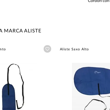
Cordón con c
A MARCA ALISTE
Añadir a wishlist
into
Aliste Saxo Alto