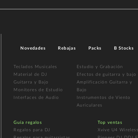
Novedades
Rebajas
Packs
B Stocks
Teclados Musicales
Estudio y Grabación
Material de DJ
Efectos de guitarra y bajo
Guitarra y Bajo
Amplificación Guitarra y
Monitores de Estudio
Bajo
Interfaces de Audio
Instrumentos de Viento
Auriculares
Guía regalos
Top ventas
Regalos para DJ
Xvive U4 Wireles
Regalos para guitarristas
Pioneer DJ DDJ 