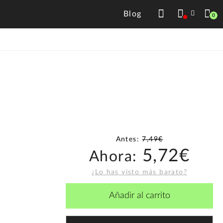
Blog
0
Antes:
7,49€
5,72€
Ahora:
¿Lo has visto más barato?
Añadir al carrito