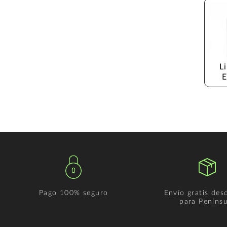
L
E
Pago 100% seguro
Envío gratis des
para Penínsu