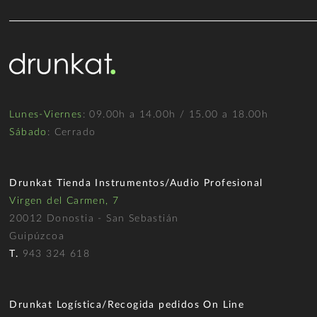
Lunes-Viernes
: 09.00h a 14.00h / 15.00 a 18.00h
Sábado
: Cerrado
Drunkat Tienda Instrumentos/Audio Profesional
Virgen del Carmen, 7
20012 Donostia - San Sebastián
Guipúzcoa
T.
943 324 618
Drunkat Logística/Recogida pedidos On Line