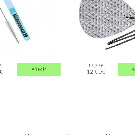
€
15,35€
Añadir
A
8€
12,00€