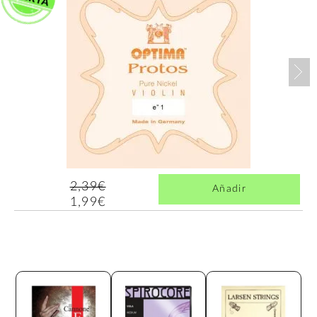
Nex
2,39€
Añadir
1,99€