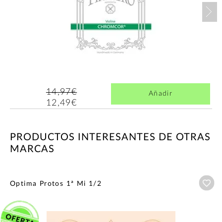
Nex
14,97€
Añadir
12,49€
PRODUCTOS INTERESANTES DE OTRAS
MARCAS
Añ
Optima Protos 1ª Mi 1/2