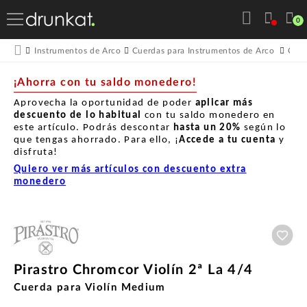
0
Instrumentos de Arco
Cuerdas para Instrumentos de Arco
Cuer
¡Ahorra con tu saldo monedero!
Aprovecha la oportunidad de poder
aplicar más
descuento de lo habitual
con tu saldo monedero en
este artículo. Podrás descontar
hasta un
20%
según lo
que tengas ahorrado. Para ello, ¡
Accede a tu cuenta
y
disfruta!
Quiero ver más artículos con descuento extra
monedero
Aña
Pirastro Chromcor Violín 2ª La 4/4
Cuerda para Violín Medium