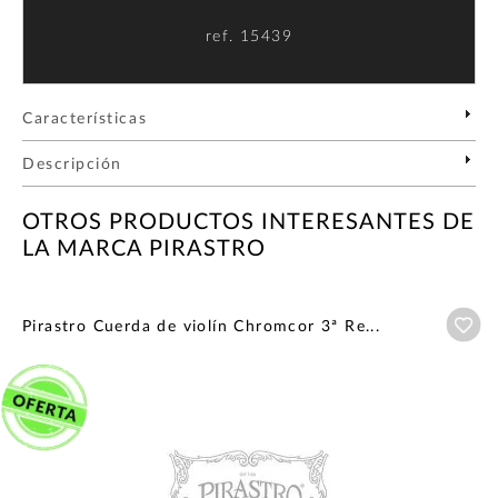
ref.
15439
Características
Descripción
OTROS PRODUCTOS INTERESANTES DE
LA MARCA PIRASTRO
Añ
Pirastro Cuerda de violín Chromcor 3ª Re...