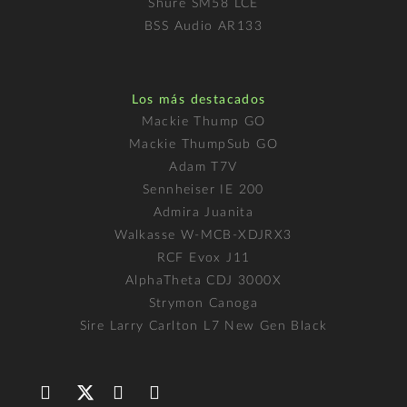
Shure SM58 LCE
BSS Audio AR133
Los más destacados
Mackie Thump GO
Mackie ThumpSub GO
Adam T7V
Sennheiser IE 200
Admira Juanita
Walkasse W-MCB-XDJRX3
RCF Evox J11
AlphaTheta CDJ 3000X
Strymon Canoga
Sire Larry Carlton L7 New Gen Black