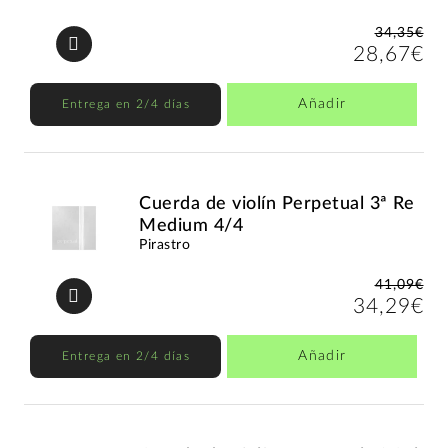
34,35€
28,67€
Añadir
Entrega en 2/4 días
Cuerda de violín Perpetual 3ª Re
Medium 4/4
Pirastro
41,09€
34,29€
Añadir
Entrega en 2/4 días