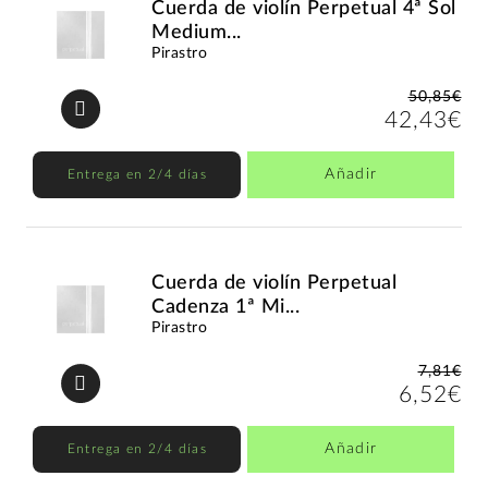
Cuerda de violín Perpetual 4ª Sol
Medium...
Pirastro
50,85€
42,43€
Añadir
Entrega en 2/4 días
Cuerda de violín Perpetual
Cadenza 1ª Mi...
Pirastro
7,81€
6,52€
Añadir
Entrega en 2/4 días