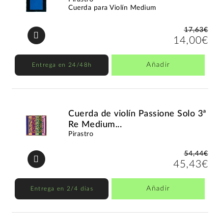
Cuerda para Violín Medium
17,63€
14,00€
Añadir
Entrega en 24/48h
Cuerda de violín Passione Solo 3ª
Re Medium...
Pirastro
54,44€
45,43€
Añadir
Entrega en 2/4 días