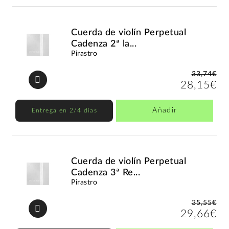
Cuerda de violín Perpetual
Cadenza 2ª la...
Pirastro
33,74€
28,15€
Añadir
Entrega en 2/4 días
Cuerda de violín Perpetual
Cadenza 3ª Re...
Pirastro
35,55€
29,66€