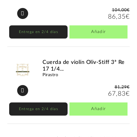
104,00€
86,35€
Añadir
Entrega en 2/4 días
Cuerda de violín Oliv-Stiff 3ª Re
17 1/4...
Pirastro
81,29€
67,83€
Añadir
Entrega en 2/4 días