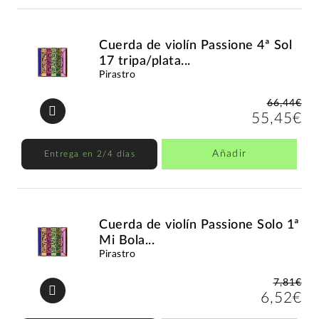
Cuerda de violín Passione 4ª Sol
17 tripa/plata...
Pirastro
66,44€
55,45€
Añadir
Entrega en 2/4 días
Cuerda de violín Passione Solo 1ª
Mi Bola...
Pirastro
7,81€
6,52€