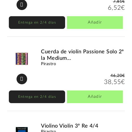
7,81€
6,52€
Añadir
Entrega en 2/4 días
Cuerda de violín Passione Solo 2ª
la Medium...
Pirastro
46,20€
38,55€
Añadir
Entrega en 2/4 días
Violino Violín 3ª Re 4/4
Pirastro