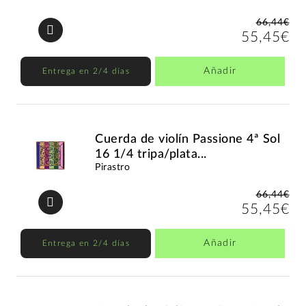
66,44€
55,45€
Añadir
Entrega en 2/4 días
Cuerda de violín Passione 4ª Sol
16 1/4 tripa/plata...
Pirastro
66,44€
55,45€
Añadir
Entrega en 2/4 días