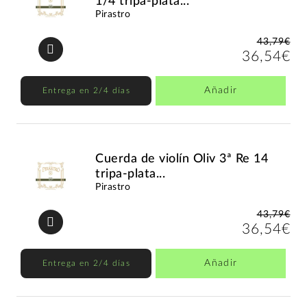
1/4 tripa-plata...
Pirastro
43,79€
36,54€
Añadir
Entrega en 2/4 días
Cuerda de violín Oliv 3ª Re 14
tripa-plata...
Pirastro
43,79€
36,54€
Añadir
Entrega en 2/4 días