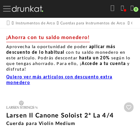
0
Instrumentos de Arco
Cuerdas para Instrumentos de Arco
Cuer
¡Ahorra con tu saldo monedero!
Aprovecha la oportunidad de poder
aplicar más
descuento de lo habitual
con tu saldo monedero en
este artículo. Podrás descontar
hasta un
20%
según lo
que tengas ahorrado. Para ello, ¡
Accede a tu cuenta
y
disfruta!
Quiero ver más artículos con descuento extra
monedero
Aña
Larsen Il Canone Soloist 2ª La 4/4
Cuerda para Violín Medium