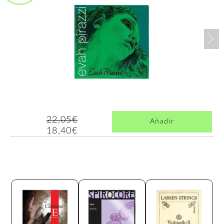
Nex
22,05€
Añadir
18,40€