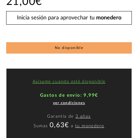
21,00€
Inicia sesión para aprovechar tu
monedero
No disponible
Avísame cuando esté disponible
Gastos de envío: 9,99€
ver condiciones
Garantía de
3 años
0,63€
Sumas
a
tu monedero