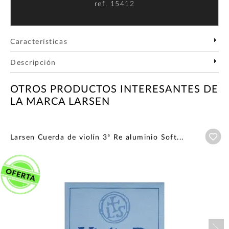
ref.
15412
Características
Descripción
OTROS PRODUCTOS INTERESANTES DE
LA MARCA LARSEN
Añ
Larsen Cuerda de violín 3ª Re aluminio Soft...
Nex