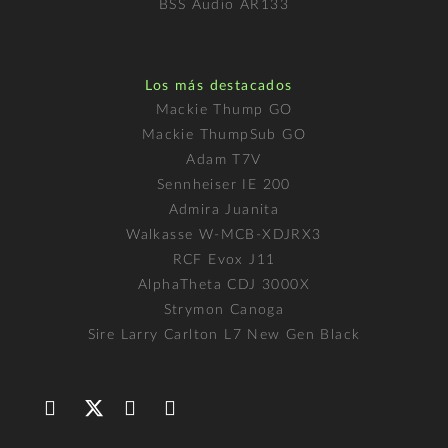
BSS Audio AR133
Los más destacados
Mackie Thump GO
Mackie ThumpSub GO
Adam T7V
Sennheiser IE 200
Admira Juanita
Walkasse W-MCB-XDJRX3
RCF Evox J11
AlphaTheta CDJ 3000X
Strymon Canoga
Sire Larry Carlton L7 New Gen Black