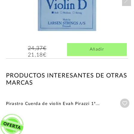
24,37€
Añadir
21,18€
PRODUCTOS INTERESANTES DE OTRAS
MARCAS
Añ
Pirastro Cuerda de violín Evah Pirazzi 1ª...