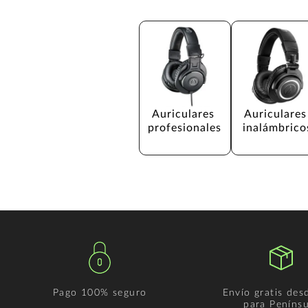
Auriculares 
Auriculares
profesionales
inalámbrico
Pago 100% seguro
Envío gratis des
para Penínsu