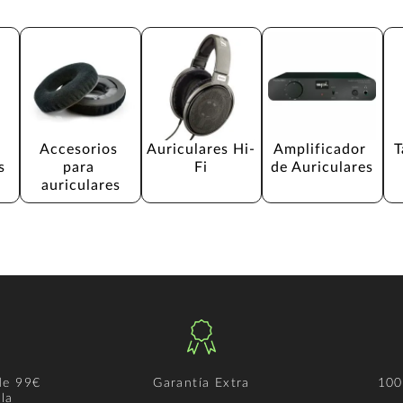
 
Accesorios 
Auriculares Hi-
Amplificador 
T
s
para 
Fi
de Auriculares
auriculares
de 99€
Garantía Extra
100
la