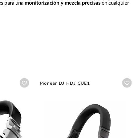
es para una
monitorización y mezcla precisas
en cualquier
Añadir a wishlist
Aña
Pioneer DJ HDJ CUE1