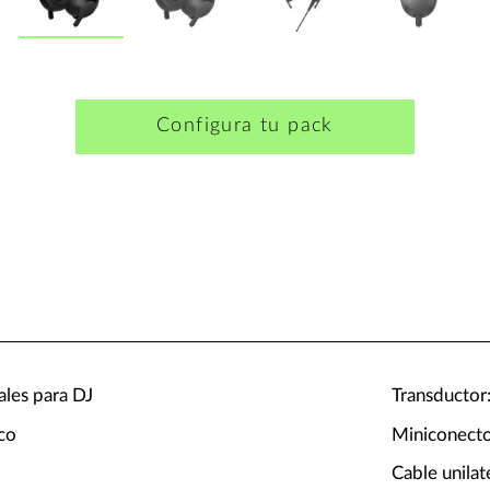
Configura tu pack
ales para DJ
Transducto
co
Miniconecto
Cable unila