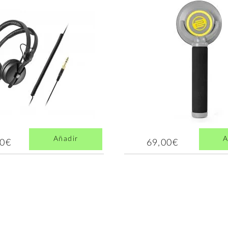
Añadir
A
00€
69,00€