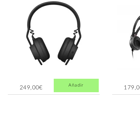
Añadir
249,00€
179,