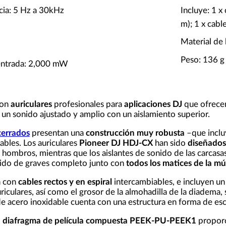
cia: 5 Hz a 30kHz
Incluye: 1 x
m); 1 x cabl
Material de 
Peso: 136 g 
entrada: 2,000 mW
on
auriculares
profesionales para
aplicaciones DJ
que ofrecen
n un sonido ajustado y amplio con un aislamiento superior.
cerrados
presentan una
construcción muy robusta
–que inclu
ables. Los auriculares
Pioneer DJ HDJ-CX
han sido
diseñado
s hombros, mientras que los aislantes de sonido de las carcas
nido de graves completo junto con
todos los matices de la mú
n con
cables rectos y en espiral
intercambiables, e incluyen un
uriculares, así como el grosor de la almohadilla de la diadema
e acero inoxidable cuenta con una estructura en forma de esca
o
diafragma de película compuesta PEEK-PU-PEEK1
propor