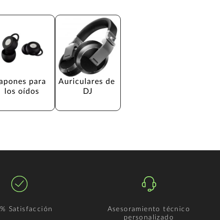
apones para 
Auriculares de 
los oídos
DJ
% Satisfacción
Asesoramiento técnico
personalizado