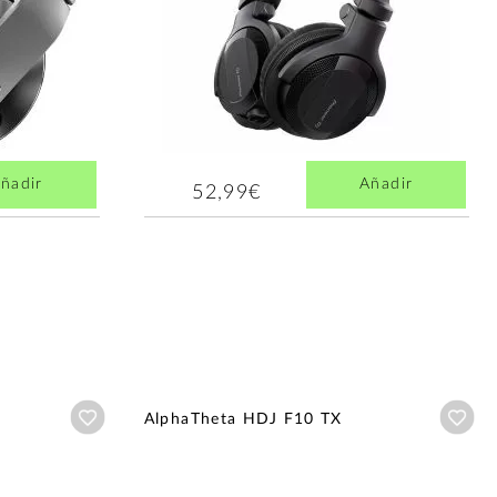
ñadir
Añadir
52,99€
Añadir a wishlist
Aña
n
AlphaTheta HDJ F10 TX