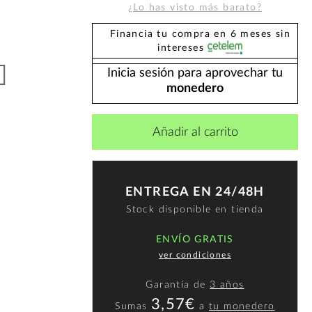
¿Lo has visto más barato?
Financia tu compra en 6 meses sin
intereses
Inicia sesión para aprovechar tu
monedero
Añadir al carrito
ENTREGA EN 24/48H
Stock disponible en tienda
ENVÍO GRATIS
ver condiciones
Garantía de
3 años
3,57€
Sumas
a
tu monedero