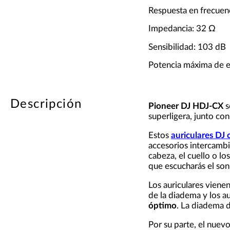
Respuesta en frecuen
Impedancia: 32 Ω
Sensibilidad: 103 dB
Potencia máxima de 
Descripción
Pioneer DJ HDJ-CX
s
superligera, junto co
Estos
auriculares DJ 
accesorios intercambi
cabeza, el cuello o lo
que escucharás el so
Los auriculares viene
de la diadema y los a
óptimo
. La diadema d
Por su parte, el nuev