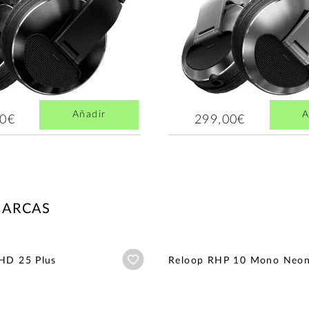
Añadir
A
00€
299,00€
MARCAS
Añadir a wishlist
 HD 25 Plus
Reloop RHP 10 Mono Neo