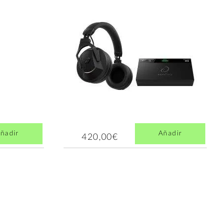
ñadir
Añadir
420,00€