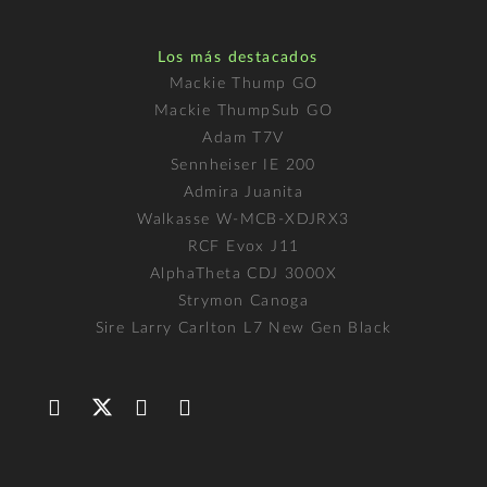
Los más destacados
Mackie Thump GO
Mackie ThumpSub GO
Adam T7V
Sennheiser IE 200
Admira Juanita
Walkasse W-MCB-XDJRX3
RCF Evox J11
AlphaTheta CDJ 3000X
Strymon Canoga
Sire Larry Carlton L7 New Gen Black