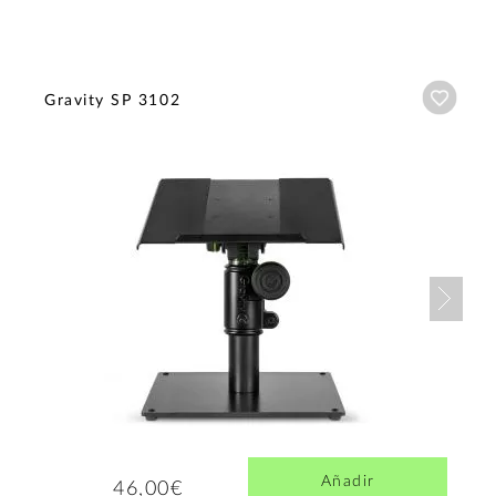
Añadi
Gravity SP 3102
Nex
Añadir
46,00€