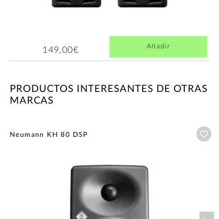
Añadir
149,00€
PRODUCTOS INTERESANTES DE OTRAS
MARCAS
Añ
Neumann KH 80 DSP
Nex