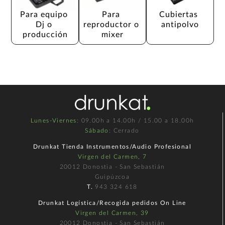
Para equipo 
Para 
Cubiertas 
Dj o 
reproductor o 
antipolvo
producción
mixer
Lunes-Viernes
: 09.00h a 14.00h / 15.00 a 18.00h
Sábado
: Cerrado
Drunkat Tienda Instrumentos/Audio Profesional
Virgen del Carmen, 7
20012 Donostia - San Sebastián
Guipúzcoa
T.
943 324 618
Drunkat Logística/Recogida pedidos On Line
Virgen del Carmen, 39
20012 Donostia - San Sebastián