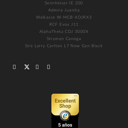
Sennheiser IE 200
Admira Juanita
Walkasse W-MCB-XDJRX3
RCF Evox J11
AlphaTheta CDJ 3000X
Strymon Canoga
Sire Larry Carlton L7 New Gen Black