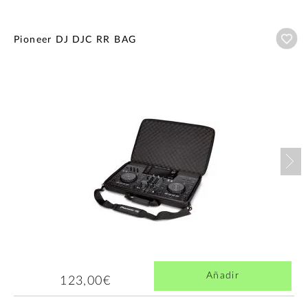
Añ
Pioneer DJ DJC RR BAG
Nex
Añadir
123,00€