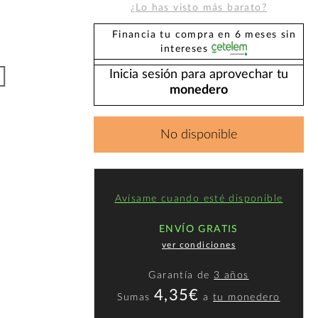
¿Lo has visto más barato?
Financia tu compra en 6 meses sin
intereses
Inicia sesión para aprovechar tu
monedero
No disponible
Avísame cuando esté disponible
ENVÍO GRATIS
ver condiciones
Garantía de
3 años
4,35€
Sumas
a
tu monedero