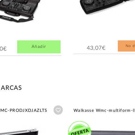
No d
Añadir
43,07€
00€
MARCAS
Añadir a wishlist
WMC-PRODJXDJAZLTS
Walkasse Wmc-multiform-l