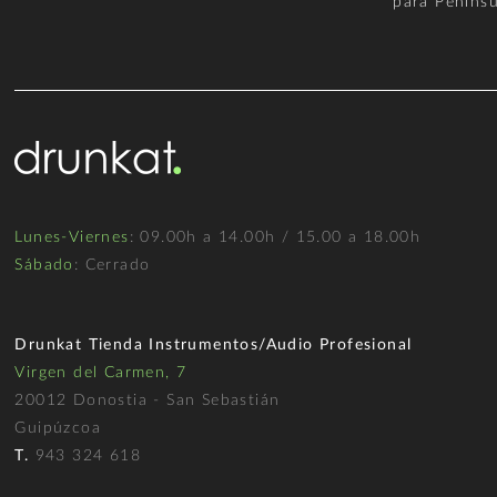
para Penínsu
Lunes-Viernes
: 09.00h a 14.00h / 15.00 a 18.00h
Sábado
: Cerrado
Drunkat Tienda Instrumentos/Audio Profesional
Virgen del Carmen, 7
20012 Donostia - San Sebastián
Guipúzcoa
T.
943 324 618