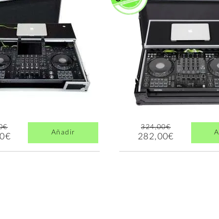
0€
324,00€
Añadir
A
00€
282,00€