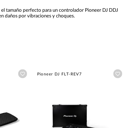
el tamaño perfecto para un controlador Pioneer DJ DDJ
en daños por vibraciones y choques.
Añadir a wishlist
Aña
Pioneer DJ FLT-REV7