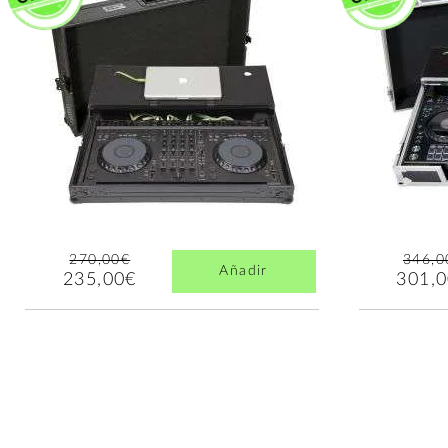
270,00€
346,0
Añadir
235,00€
301,