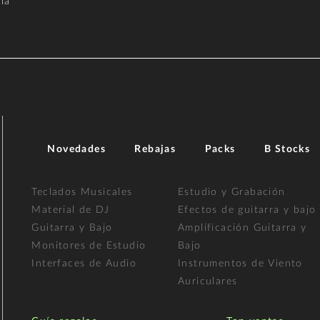
la
Novedades
Rebajas
Packs
B Stocks
Teclados Musicales
Estudio y Grabación
Material de DJ
Efectos de guitarra y bajo
Guitarra y Bajo
Amplificación Guitarra y
Monitores de Estudio
Bajo
Interfaces de Audio
Instrumentos de Viento
Auriculares