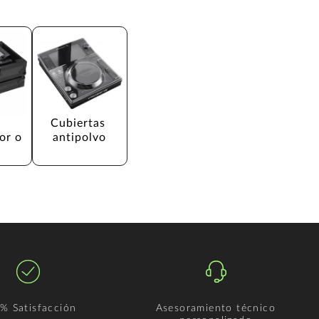
Cubiertas 
or o 
antipolvo
% Satisfacción
Asesoramiento técnico