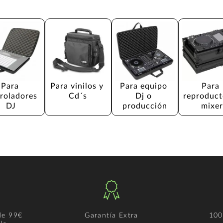
Para 
Para vinilos y 
Para equipo 
Para 
roladores 
Cd´s
Dj o 
reproduct
DJ
producción
mixer
de 99€
Garantía Extra
100