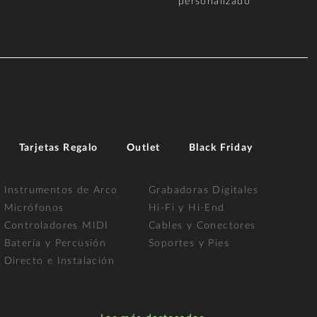
personalizado
Tarjetas Regalo
Outlet
Black Friday
Instrumentos de Arco
Grabadoras Digitales
Micrófonos
Hi-Fi y Hi-End
Controladores MIDI
Cables y Conectores
Batería y Percusión
Soportes y Pies
Directo e Instalación