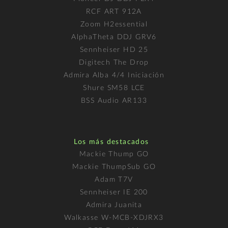
RCF ART 912A
Zoom H2essential
AlphaTheta DDJ GRV6
Sennheiser HD 25
Digitech The Drop
Admira Alba 4/4 Iniciación
Shure SM58 LCE
BSS Audio AR133
Los más destacados
Mackie Thump GO
Mackie ThumpSub GO
Adam T7V
Sennheiser IE 200
Admira Juanita
Walkasse W-MCB-XDJRX3