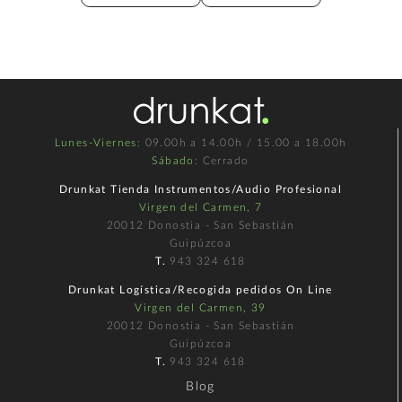
Lunes-Viernes
: 09.00h a 14.00h / 15.00 a 18.00h
Sábado
: Cerrado
Drunkat Tienda Instrumentos/Audio Profesional
Virgen del Carmen, 7
20012 Donostia - San Sebastián
Guipúzcoa
T.
943 324 618
Drunkat Logística/Recogida pedidos On Line
Virgen del Carmen, 39
20012 Donostia - San Sebastián
Guipúzcoa
T.
943 324 618
Blog