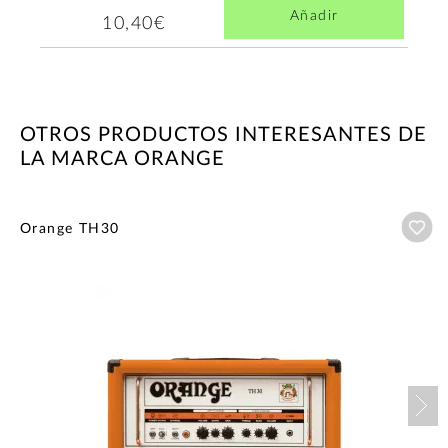
Añadir
10,40€
OTROS PRODUCTOS INTERESANTES DE
LA MARCA ORANGE
Añ
Orange TH30
Nex