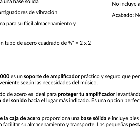
a una base sólida
No incluye 
ortiguadores de vibración
Acabado: N
na para su fácil almacenamiento y
en tubo de acero cuadrado de ¾" = 2 x 2
6000
es un
soporte de amplificador
práctico y seguro que per
veniente según las necesidades del músico.
do de acero es ideal para
proteger tu amplificador
levantándo
n del sonido
hacia el lugar más indicado. Es una opción perfec
 la caja de acero
proporciona una
base sólida
e incluye pies
ara facilitar su almacenamiento y transporte. Las pequeñas
pest