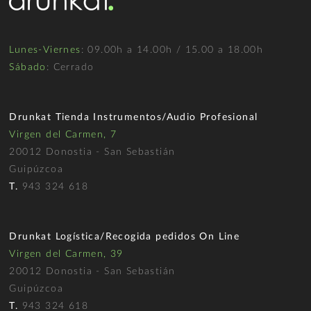
Lunes-Viernes
: 09.00h a 14.00h / 15.00 a 18.00h
Sábado
: Cerrado
Drunkat Tienda Instrumentos/Audio Profesional
Virgen del Carmen, 7
20012 Donostia - San Sebastián
Guipúzcoa
T.
943 324 618
Drunkat Logística/Recogida pedidos On Line
Virgen del Carmen, 39
20012 Donostia - San Sebastián
Guipúzcoa
T.
943 324 618