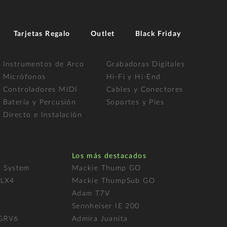
Tarjetas Regalo
Outlet
Black Friday
Instrumentos de Arco
Grabadoras Digitales
Micrófonos
Hi-Fi y Hi-End
Controladores MIDI
Cables y Conectores
Batería y Percusión
Soportes y Pies
Directo e Instalación
Los más destacados
s System
Mackie Thump GO
FLX4
Mackie ThumpSub GO
Adam T7V
l
Sennheiser IE 200
 GRV6
Admira Juanita