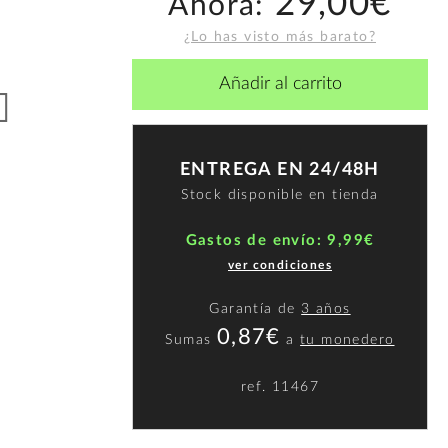
29,00€
Ahora:
¿Lo has visto más barato?
Añadir al carrito
ENTREGA EN 24/48H
Stock disponible en tienda
Gastos de envío: 9,99€
ver condiciones
Garantía de
3 años
0,87€
Sumas
a
tu monedero
ref.
11467