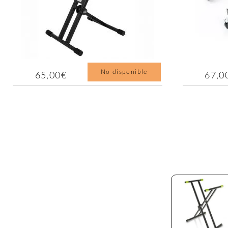
No disponible
65,00€
67,0