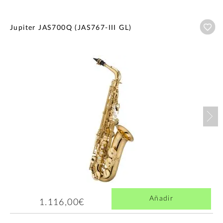
Añ
Jupiter JAS700Q (JAS767-III GL)
Nex
Añadir
1.116,00€