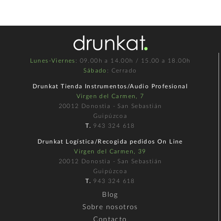
Lunes-Viernes
: 09.00h a 14.00h / 15.00 a 18.00h
Sábado
: Cerrado
Drunkat Tienda Instrumentos/Audio Profesional
Virgen del Carmen, 7
20012 Donostia - San Sebastián
Guipúzcoa
T.
943 324 618
Drunkat Logística/Recogida pedidos On Line
Virgen del Carmen, 39
20012 Donostia - San Sebastián
Guipúzcoa
T.
943 324 618
Blog
Sobre nosotros
Contacto