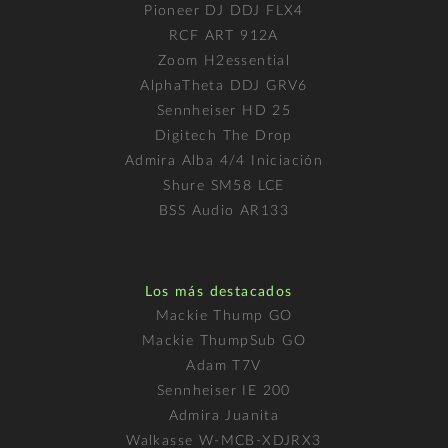
Pioneer DJ DDJ FLX4
RCF ART 912A
Zoom H2essential
AlphaTheta DDJ GRV6
Sennheiser HD 25
Digitech The Drop
Admira Alba 4/4 Iniciación
Shure SM58 LCE
BSS Audio AR133
Los más destacados
Mackie Thump GO
Mackie ThumpSub GO
Adam T7V
Sennheiser IE 200
Admira Juanita
Walkasse W-MCB-XDJRX3