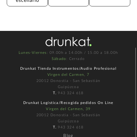
escenario
Lunes-Viernes
: 09.00h a 14.00h / 15.00 a 18.00h
Sábado
: Cerrado
Drunkat Tienda Instrumentos/Audio Profesional
Virgen del Carmen, 7
20012 Donostia - San Sebastián
Guipúzcoa
T.
943 324 618
Drunkat Logística/Recogida pedidos On Line
Virgen del Carmen, 39
20012 Donostia - San Sebastián
Guipúzcoa
T.
943 324 618
Blog