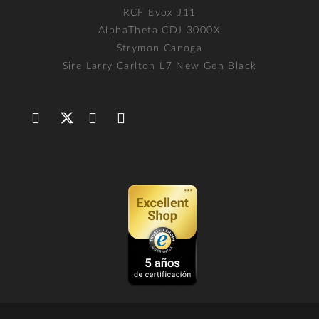
RCF Evox J11
AlphaTheta CDJ 3000X
Strymon Canoga
Sire Larry Carlton L7 New Gen Black