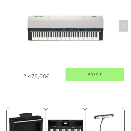
Nex
Añadir
2.478,00€