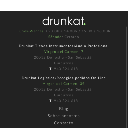
Lunes-Viernes
: 09.00h a 14.00h / 15.00 a 18.00h
Sábado
: Cerrado
Drunkat Tienda Instrumentos/Audio Profesional
Virgen del Carmen, 7
20012 Donostia - San Sebastián
Guipúzcoa
T.
943 324 618
Drunkat Logística/Recogida pedidos On Line
Virgen del Carmen, 39
20012 Donostia - San Sebastián
Guipúzcoa
T.
943 324 618
Blog
Sobre nosotros
Contacto