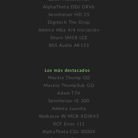
AlphaTheta DDJ GRV6
Sennheiser HD 25
Digitech The Drop
Admira Alba 4/4 Iniciación
Shure SM58 LCE
BSS Audio AR133
Los más destacados
Mackie Thump GO
Mackie ThumpSub GO
Adam T7V
Sennheiser IE 200
Admira Juanita
Walkasse W-MCB-XDJRX3
RCF Evox J11
AlphaTheta CDJ 3000X