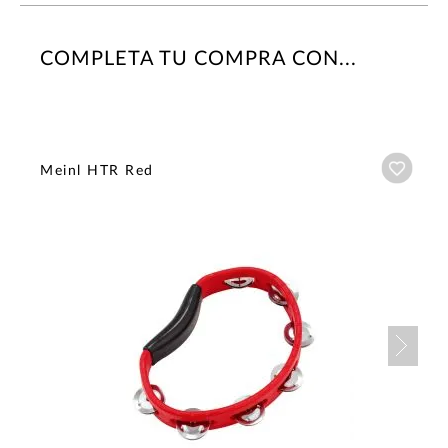
COMPLETA TU COMPRA CON...
Añadi
Meinl HTR Red
Nex