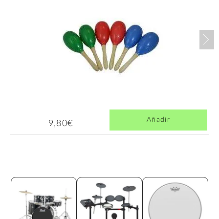
Nex
Añadir
9,80€