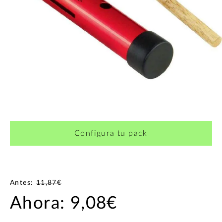
¿Quieres crearte tu propio pack?
Configura tu pack
Antes:
11,87€
Ahora:
9,08€