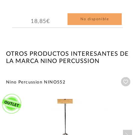
No disponible
18,85€
OTROS PRODUCTOS INTERESANTES DE
LA MARCA NINO PERCUSSION
Añ
Nino Percussion NINO552
Nex