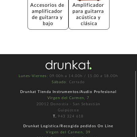
Accesorios de 
Amplificador 
amplificador 
para guitarra 
de guitarra y 
acústica y 
bajo
clásica
Lunes-Viernes
: 09.00h a 14.00h / 15.00 a 18.00h
Sábado
: Cerrado
Drunkat Tienda Instrumentos/Audio Profesional
Virgen del Carmen, 7
20012 Donostia - San Sebastián
Guipúzcoa
T.
943 324 618
Drunkat Logística/Recogida pedidos On Line
Virgen del Carmen, 39