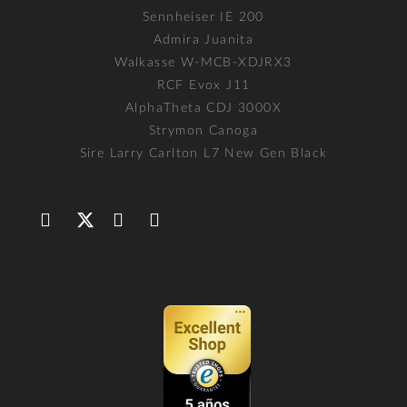
Sennheiser IE 200
Admira Juanita
Walkasse W-MCB-XDJRX3
RCF Evox J11
AlphaTheta CDJ 3000X
Strymon Canoga
Sire Larry Carlton L7 New Gen Black