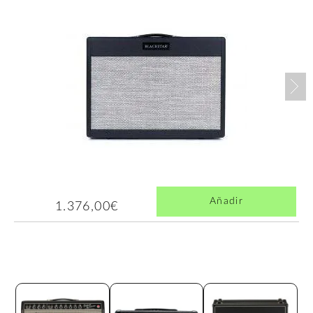
Nex
Añadir
1.376,00€