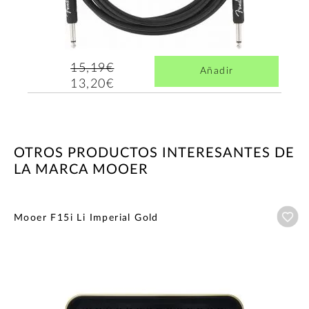
15,19€
Añadir
13,20€
OTROS PRODUCTOS INTERESANTES DE
LA MARCA MOOER
Añ
Mooer F15i Li Imperial Gold