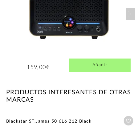
Nex
Añadir
159,00€
PRODUCTOS INTERESANTES DE OTRAS
MARCAS
Añ
Blackstar ST.James 50 6L6 212 Black