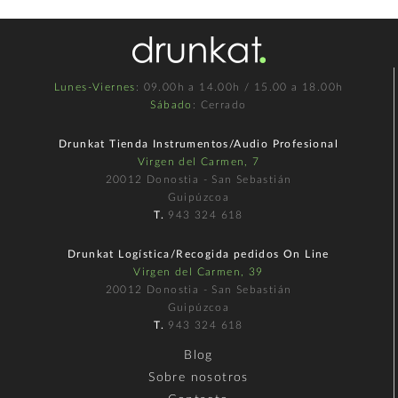
Lunes-Viernes
: 09.00h a 14.00h / 15.00 a 18.00h
Sábado
: Cerrado
Drunkat Tienda Instrumentos/Audio Profesional
Virgen del Carmen, 7
20012 Donostia - San Sebastián
Guipúzcoa
T.
943 324 618
Drunkat Logística/Recogida pedidos On Line
Virgen del Carmen, 39
20012 Donostia - San Sebastián
Guipúzcoa
T.
943 324 618
Blog
Sobre nosotros