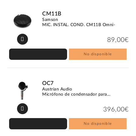
CM11B
Samson
MIC. INSTAL. COND. CM11B Omni-
89,00€
No disponible
OC7
Austrian Audio
Micrófono de condensador para...
396,00€
No disponible