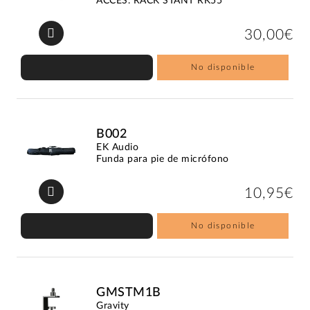
ACCES. RACK STANT RK55
30,00€
No disponible
B002
EK Audio
Funda para pie de micrófono
10,95€
No disponible
GMSTM1B
Gravity