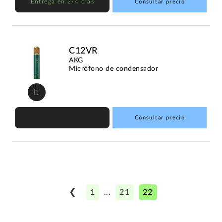
Entrega en 2/4 días
Consultar precio
C12VR
AKG
Micrófono de condensador
Consultar precio
❮
1
21
22
...