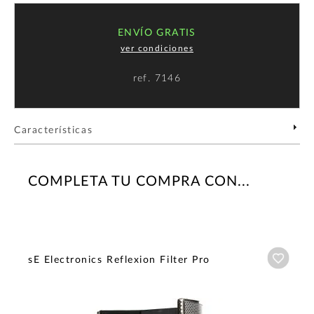
ENVÍO GRATIS
ver condiciones
ref.
7146
Características
COMPLETA TU COMPRA CON...
Añadi
sE Electronics Reflexion Filter Pro