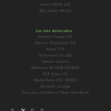
Shure SM58 LCE
BSS Audio AR133
Los más destacados
Mackie Thump GO
Mackie ThumpSub GO
Adam T7V
Sennheiser IE 200
Admira Juanita
Walkasse W-MCB-XDJRX3
RCF Evox J11
AlphaTheta CDJ 3000X
Strymon Canoga
Sire Larry Carlton L7 New Gen Black