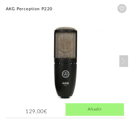
Añ
AKG Perception P220
Nex
Añadir
129,00€