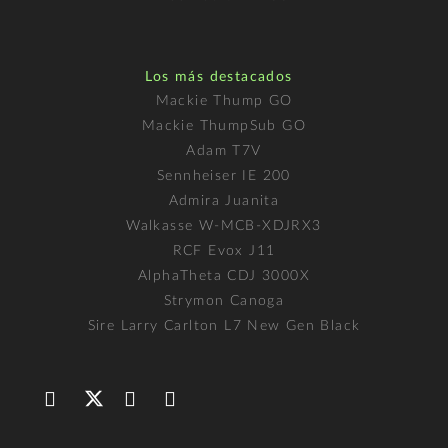
Los más destacados
Mackie Thump GO
Mackie ThumpSub GO
Adam T7V
Sennheiser IE 200
Admira Juanita
Walkasse W-MCB-XDJRX3
RCF Evox J11
AlphaTheta CDJ 3000X
Strymon Canoga
Sire Larry Carlton L7 New Gen Black