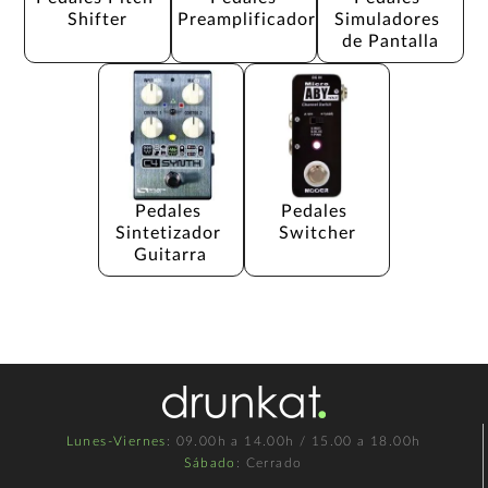
Shifter
Preamplificador
Simuladores 
de Pantalla
Pedales 
Pedales 
Sintetizador 
Switcher
Guitarra
Lunes-Viernes
: 09.00h a 14.00h / 15.00 a 18.00h
Sábado
: Cerrado