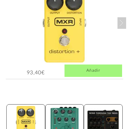
Nex
Añadir
93,40€