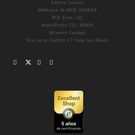
Admira Juanita
Walkasse W-MCB-XDJRX3
RCF Evox J11
AlphaTheta CDJ 3000X
Strymon Canoga
Sire Larry Carlton L7 New Gen Black