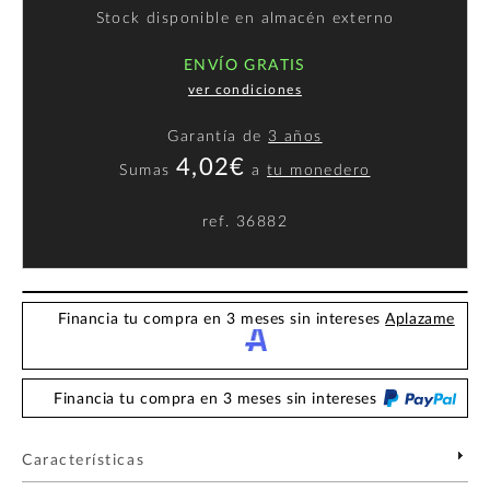
Stock disponible en almacén externo
ENVÍO GRATIS
ver condiciones
Garantía de
3 años
4,02€
Sumas
a
tu monedero
ref.
36882
Financia tu compra en 3 meses sin intereses
Aplazame
Financia tu compra en 3 meses sin intereses
Características