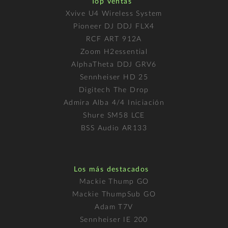
Top ventas
Xvive U4 Wireless System
Pioneer DJ DDJ FLX4
RCF ART 912A
Zoom H2essential
AlphaTheta DDJ GRV6
Sennheiser HD 25
Digitech The Drop
Admira Alba 4/4 Iniciación
Shure SM58 LCE
BSS Audio AR133
Los más destacados
Mackie Thump GO
Mackie ThumpSub GO
Adam T7V
Sennheiser IE 200