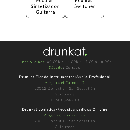
Pedales 
Pedales 
Sintetizador 
Switcher
Guitarra
Lunes-Viernes
: 09.00h a 14.00h / 15.00 a 18.00h
Sábado
: Cerrado
Drunkat Tienda Instrumentos/Audio Profesional
Virgen del Carmen, 7
20012 Donostia - San Sebastián
Guipúzcoa
T.
943 324 618
Drunkat Logística/Recogida pedidos On Line
Virgen del Carmen, 39
20012 Donostia - San Sebastián
Guipúzcoa