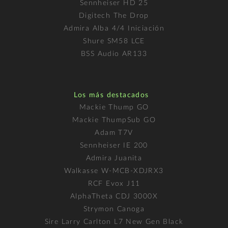
Sennheiser HD 25
Digitech The Drop
Admira Alba 4/4 Iniciación
Shure SM58 LCE
BSS Audio AR133
Los más destacados
Mackie Thump GO
Mackie ThumpSub GO
Adam T7V
Sennheiser IE 200
Admira Juanita
Walkasse W-MCB-XDJRX3
RCF Evox J11
AlphaTheta CDJ 3000X
Strymon Canoga
Sire Larry Carlton L7 New Gen Black