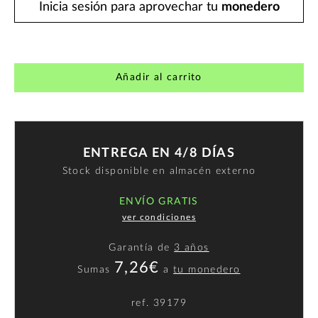
Inicia sesión para aprovechar tu
monedero
Añadir al carrito
ENTREGA EN 4/8 DÍAS
Stock disponible en almacén externo
ENVÍO GRATIS
ver condiciones
Garantía de
3 años
7,26€
Sumas
a
tu monedero
ref.
39179