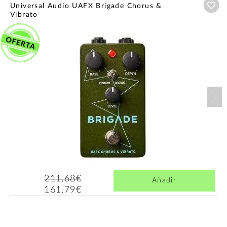
Añ
Universal Audio UAFX Brigade Chorus &
Vibrato
Nex
211,68€
Añadir
161,79€