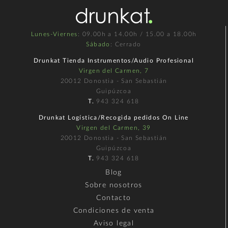
Lunes-Viernes
: 09.00h a 14.00h / 15.00 a 18.00h
Sábado
: Cerrado
Drunkat Tienda Instrumentos/Audio Profesional
Virgen del Carmen, 7
20012 Donostia - San Sebastián
Guipúzcoa
T.
943 324 618
Drunkat Logística/Recogida pedidos On Line
Virgen del Carmen, 39
20012 Donostia - San Sebastián
Guipúzcoa
T.
943 324 618
Blog
Sobre nosotros
Contacto
Condiciones de venta
Aviso legal