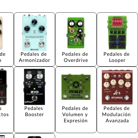
de 
Pedales de 
Pedales de 
Pedales de 
b
Armonizador
Overdrive
Looper
s 
Pedales 
Pedales de 
Pedales de 
ctos
Booster
Volumen y 
Modulación 
Expresión
Avanzada