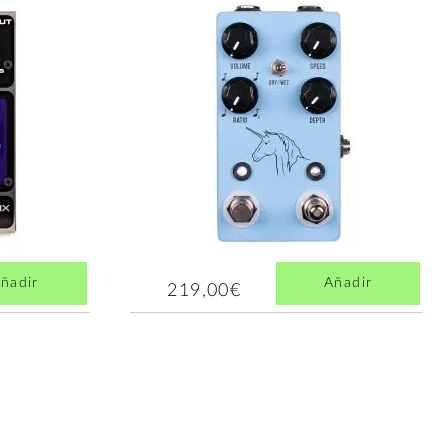
ñadir
Añadir
219,00€