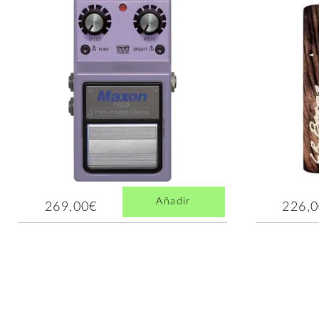
Añadir
269,00€
226,