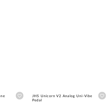
Añadir a wishlist
Aña
one
JHS Unicorn V2 Analog Uni-Vibe
Pedal