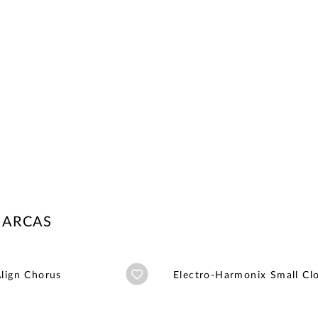
MARCAS
Añadir a wishlist
Align Chorus
Electro-Harmonix Small Cl