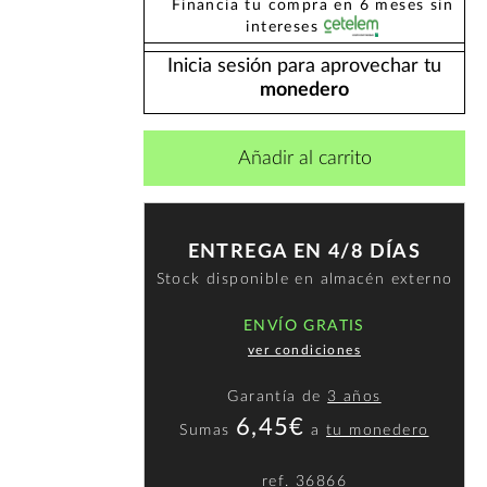
Financia tu compra en 6 meses sin
intereses
Inicia sesión para aprovechar tu
monedero
Añadir al carrito
ENTREGA EN 4/8 DÍAS
Stock disponible en almacén externo
ENVÍO GRATIS
ver condiciones
Garantía de
3 años
6,45€
Sumas
a
tu monedero
ref.
36866