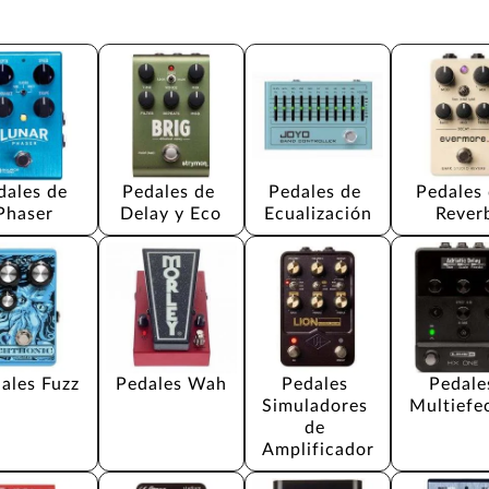
dales de 
Pedales de 
Pedales de 
Pedales 
Phaser
Delay y Eco
Ecualización
Rever
ales Fuzz
Pedales Wah
Pedales 
Pedale
Simuladores 
Multiefe
de 
Amplificador