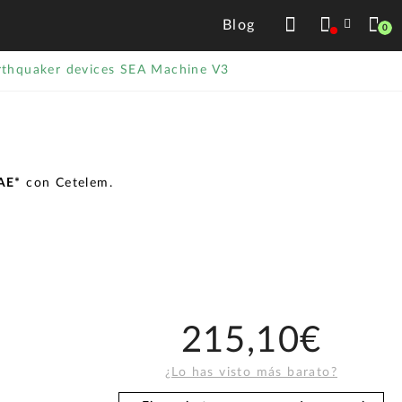
Blog
0
rthquaker devices SEA Machine V3
TAE*
con Cetelem.
215,10€
¿Lo has visto más barato?