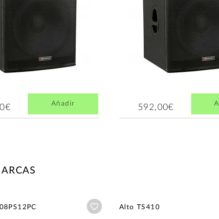
Añadir
A
00€
592,00€
MARCAS
Añadir a wishlist
M08PS12PC
Alto TS410