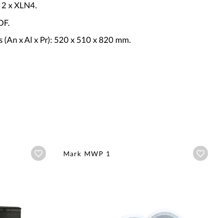
 2 x XLN4.
DF.
 (An x Al x Pr): 520 x 510 x 820 mm.
.
Añadir a wishlist
Aña
Mark MWP 1