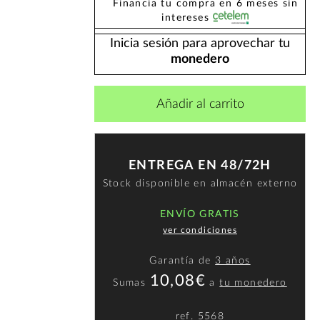
Financia tu compra en 6 meses sin
intereses
Inicia sesión para aprovechar tu
monedero
Añadir al carrito
ENTREGA EN 48/72H
Stock disponible en almacén externo
ENVÍO GRATIS
ver condiciones
Garantía de
3 años
10,08€
Sumas
a
tu monedero
ref.
5568