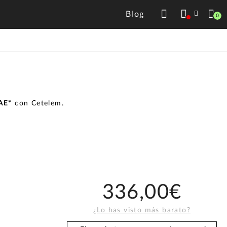
Blog
0
TAE*
con Cetelem.
336,00€
¿Lo has visto más barato?