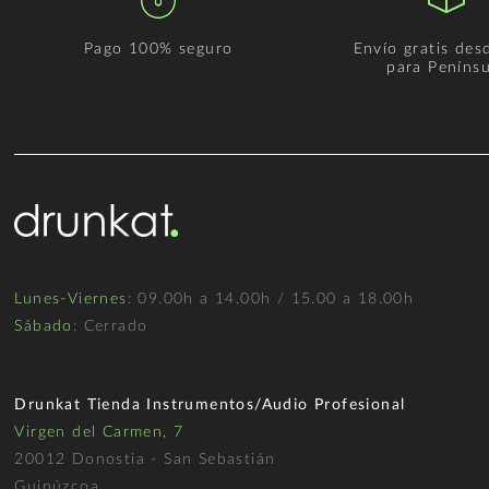
Pago 100% seguro
Envío gratis des
para Penínsu
Lunes-Viernes
: 09.00h a 14.00h / 15.00 a 18.00h
Sábado
: Cerrado
Drunkat Tienda Instrumentos/Audio Profesional
Virgen del Carmen, 7
20012 Donostia - San Sebastián
Guipúzcoa