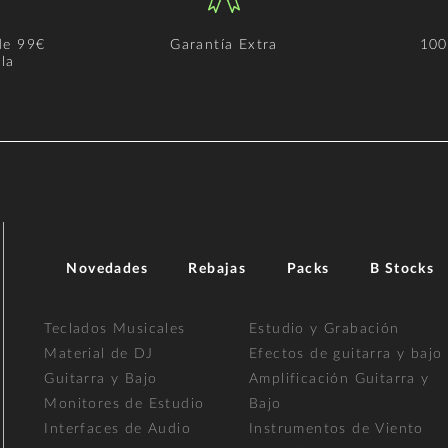
de 99€
Garantía Extra
100
la
Novedades
Rebajas
Packs
B Stocks
Teclados Musicales
Estudio y Grabación
Material de DJ
Efectos de guitarra y bajo
Guitarra y Bajo
Amplificación Guitarra y
Monitores de Estudio
Bajo
Interfaces de Audio
Instrumentos de Viento