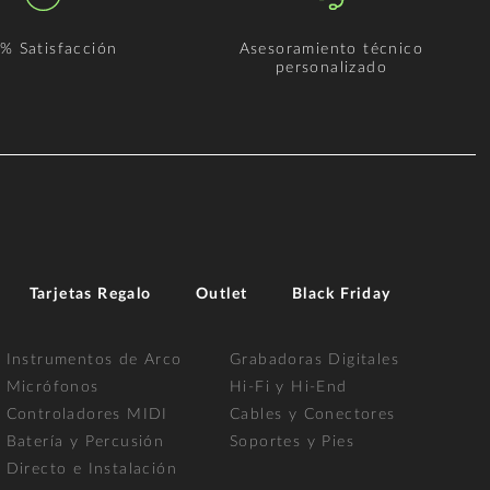
% Satisfacción
Asesoramiento técnico
personalizado
Tarjetas Regalo
Outlet
Black Friday
Instrumentos de Arco
Grabadoras Digitales
Micrófonos
Hi-Fi y Hi-End
Controladores MIDI
Cables y Conectores
Batería y Percusión
Soportes y Pies
Directo e Instalación