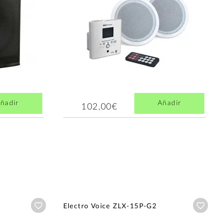
ñadir
Añadir
102,00€
Añadir a wishlist
Aña
Electro Voice ZLX-15P-G2