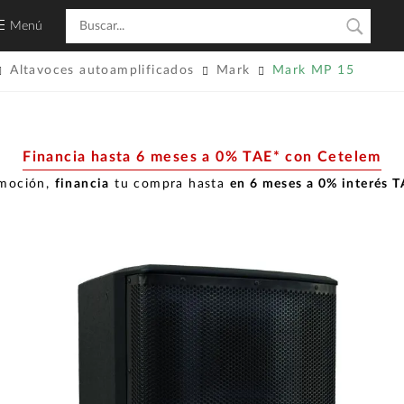
Menú
Altavoces autoamplificados
Mark
Mark MP 15
Financia hasta 6 meses a 0% TAE* con Cetelem
omoción,
financia
tu compra hasta
en 6 meses a 0% interés 