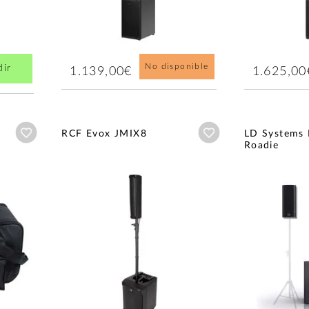
No disponible
dir
1.139,00€
1.625,00
Añadir a wishlist
Añadir a wishlist
RCF Evox JMIX8
LD Systems 
Roadie