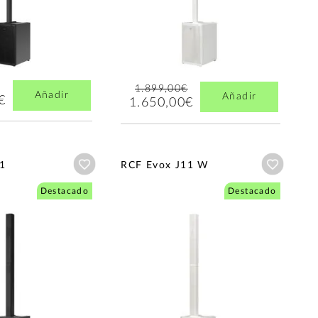
1.899,00€
Añadir
Añadir
€
1.650,00€
Añadir a wishlist
Añadir a
1
RCF Evox J11 W
Destacado
Destacado