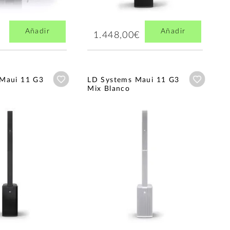
Añadir
Añadir
1.448,00€
Añadir a wishlist
Añadir a
Maui 11 G3
LD Systems Maui 11 G3
Mix Blanco