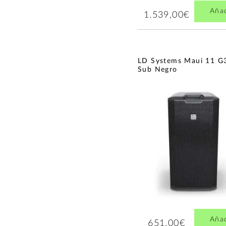
Aña
1.539,00€
LD Systems Maui 11 G
Sub Negro
Aña
651,00€