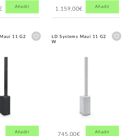
Añadir
Añadir
€
1.159,00€
Añadir a wishlist
Añadir a
Maui 11 G2
LD Systems Maui 11 G2
W
Añadir
Añadir
745,00€