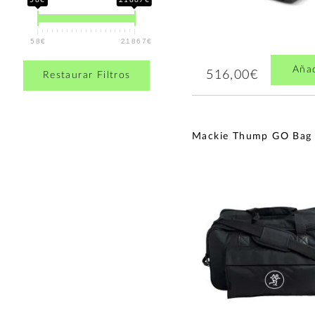
58€
21867€
Aña
516,00€
Restaurar Filtros
Mackie Thump GO Bag