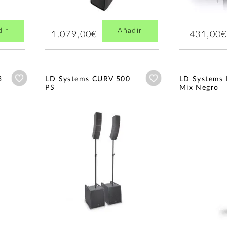
dir
Añadir
1.079,00€
431,00€
Añadir a wishlist
Añadir a wishlist
3
LD Systems CURV 500
LD Systems 
PS
Mix Negro