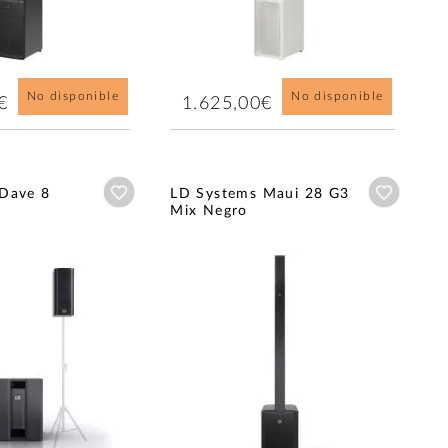
No disponible
No disponible
€
1.625,00€
Añadir a wishlist
Añadir a
Dave 8
LD Systems Maui 28 G3
Mix Negro