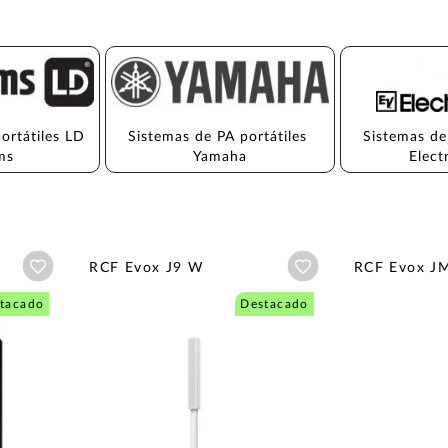
ortátiles LD 
Sistemas de PA portátiles 
Sistemas de
ms
Yamaha
Elect
Añadir a wishlist
Añadir a wishlist
RCF Evox J9 W
RCF Evox J
tacado
Destacado