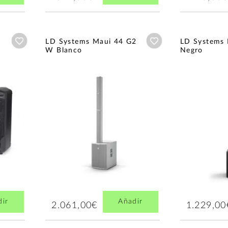
Añadir a wishlist
Añadir a wishlist
LD Systems Maui 44 G2
LD Systems 
W Blanco
Negro
dir
Añadir
2.061,00€
1.229,00