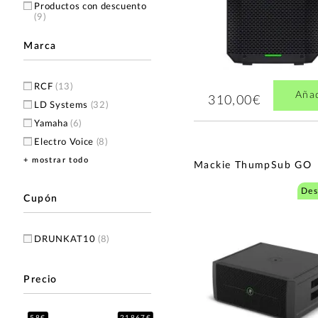
Productos con descuento
(9)
Marca
RCF
(13)
Aña
310,00€
LD Systems
(32)
Yamaha
(6)
Electro Voice
(8)
+ mostrar todo
EK Audio
(6)
Mackie ThumpSub GO
Alto
(5)
Des
Mackie
(5)
Cupón
Fender
(3)
Prodipe
(2)
DRUNKAT10
(8)
JBL
(1)
Joyo
(1)
Precio
L.R. Baggs
(1)
Samson
(1)
58€
21867€