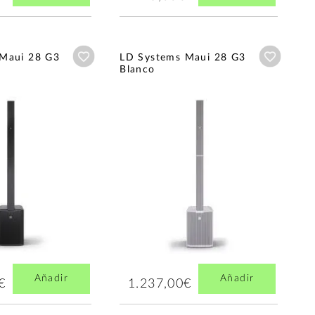
Añadir a wishlist
Añadir a
Maui 28 G3
LD Systems Maui 28 G3
Blanco
Añadir
Añadir
€
1.237,00€