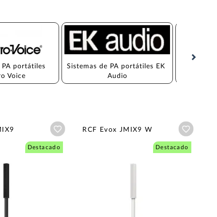
 PA portátiles 
Sistemas de PA portátiles EK 
Sistemas d
ro Voice
Audio
Añadir a wishlist
Añadir a
MIX9
RCF Evox JMIX9 W
Destacado
Destacado