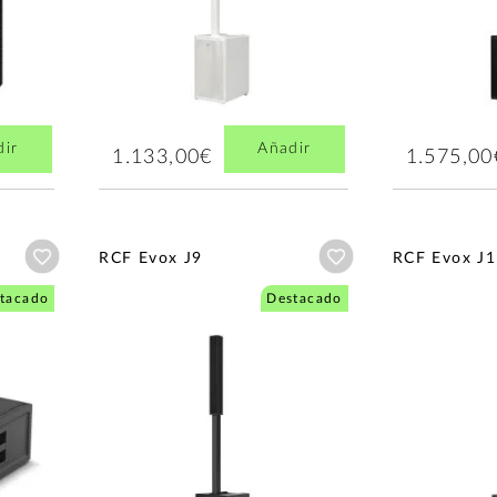
dir
Añadir
1.133,00€
1.575,00
Añadir a wishlist
Añadir a wishlist
RCF Evox J9
RCF Evox J1
tacado
Destacado