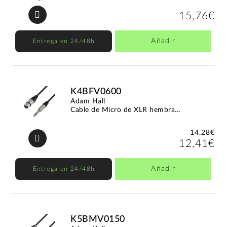
15,76€
Añadir
Entrega en 24/48h
K4BFV0600
Adam Hall
Cable de Micro de XLR hembra...
14,28€
12,41€
Añadir
Entrega en 24/48h
K5BMV0150