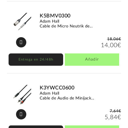
K5BMV0300
Adam Hall
Cable de Micro Neutrik de...
18,06€
14,00€
Añadir
Entrega en 24/48h
K3YWCC0600
Adam Hall
Cable de Audio de Minijack...
7,64€
5,84€