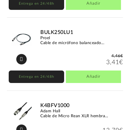
Añadir
Entrega en 24/48h
BULK250LU1
Proel
Cable de micrófono balanceado...
4,46€
3,41€
Añadir
Entrega en 24/48h
K4BFV1000
Adam Hall
Cable de Micro Rean XLR hembra...