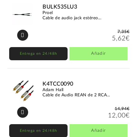
BULK535LU3
Proel
Cable de audio jack estéreo...
7,35€
5,62€
Añadir
Entrega en 24/48h
K4TCC0090
Adam Hall
Cable de Audio REAN de 2 RCA...
14,94€
12,00€
Añadir
Entrega en 24/48h