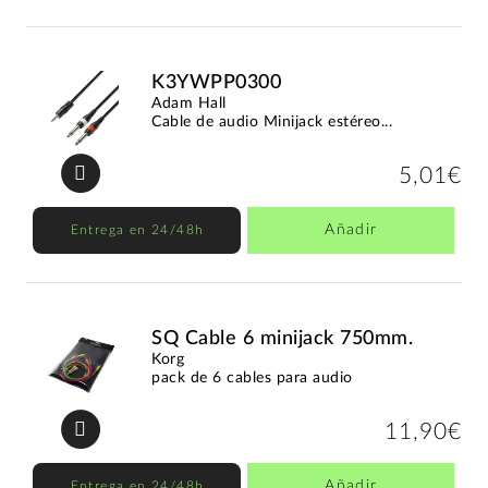
K3YWPP0300
Adam Hall
Cable de audio Minijack estéreo...
5,01€
Añadir
Entrega en 24/48h
SQ Cable 6 minijack 750mm.
Korg
pack de 6 cables para audio
11,90€
Añadir
Entrega en 24/48h