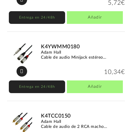
5,72€
Añadir
Entrega en 24/48h
K4YWMM0180
Adam Hall
Cable de audio Minijack estéreo...
10,34€
Añadir
Entrega en 24/48h
K4TCC0150
Adam Hall
Cable de audio de 2 RCA macho...