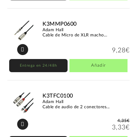
K3MMP0600
Adam Hall
Cable de Micro de XLR macho...
9,28€
Añadir
Entrega en 24/48h
K3TFC0100
Adam Hall
Cable de audio de 2 conectores...
4,35€
3,33€