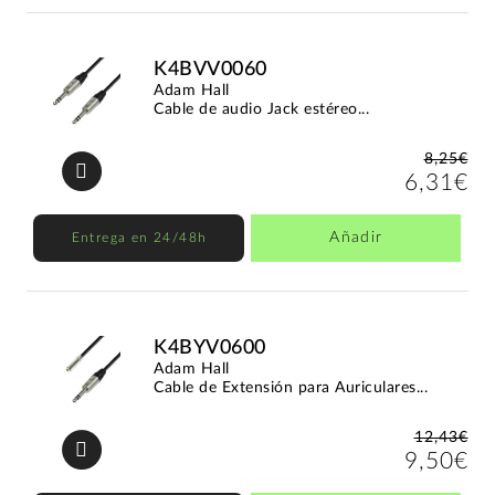
K4BVV0060
Adam Hall
Cable de audio Jack estéreo...
8,25€
6,31€
Añadir
Entrega en 24/48h
K4BYV0600
Adam Hall
Cable de Extensión para Auriculares...
12,43€
9,50€