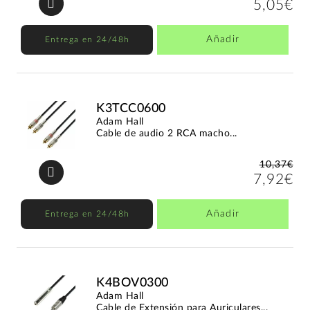
5,05€
Añadir
Entrega en 24/48h
K3TCC0600
Adam Hall
Cable de audio 2 RCA macho...
10,37€
7,92€
Añadir
Entrega en 24/48h
K4BOV0300
Adam Hall
Cable de Extensión para Auriculares...