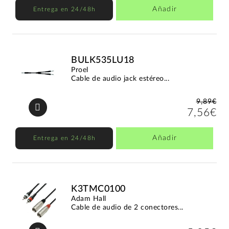
Añadir
Entrega en 24/48h
BULK535LU18
Proel
Cable de audio jack estéreo...
9,89€
7,56€
Añadir
Entrega en 24/48h
K3TMC0100
Adam Hall
Cable de audio de 2 conectores...