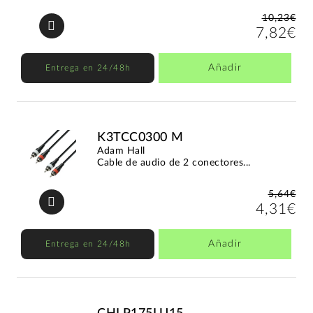
10,23€
7,82€
Añadir
Entrega en 24/48h
K3TCC0300 M
Adam Hall
Cable de audio de 2 conectores...
5,64€
4,31€
Añadir
Entrega en 24/48h