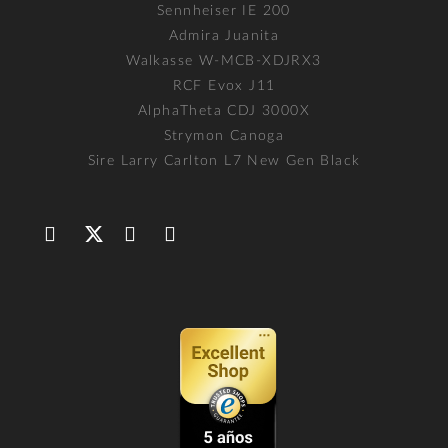
Sennheiser IE 200
Admira Juanita
Walkasse W-MCB-XDJRX3
RCF Evox J11
AlphaTheta CDJ 3000X
Strymon Canoga
Sire Larry Carlton L7 New Gen Black