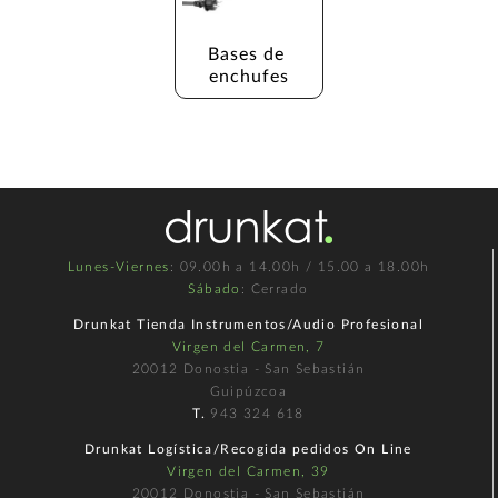
Bases de 
enchufes
Lunes-Viernes
: 09.00h a 14.00h / 15.00 a 18.00h
Sábado
: Cerrado
Drunkat Tienda Instrumentos/Audio Profesional
Virgen del Carmen, 7
20012 Donostia - San Sebastián
Guipúzcoa
T.
943 324 618
Drunkat Logística/Recogida pedidos On Line
Virgen del Carmen, 39
20012 Donostia - San Sebastián