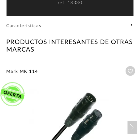
ref.
18330
Características
PRODUCTOS INTERESANTES DE OTRAS
MARCAS
Añ
Mark MK 114
Nex