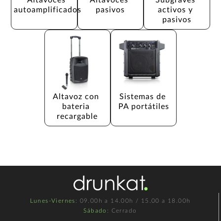
autoamplificados
pasivos
activos y 
pasivos
Altavoz con 
Sistemas de 
bateria 
PA portátiles
recargable
Lunes-Viernes
: 09.00h a 14.00h / 15.00 a 18.00h
Sábado
: Cerrado