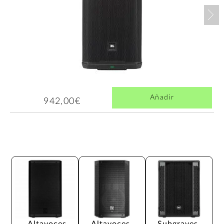
Nex
Añadir
942,00€
Altavoces 
Altavoces 
Subgraves 