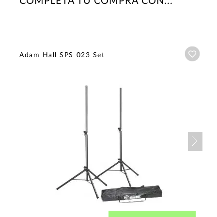
COMPLETA TU COMPRA CON...
Añadi
Adam Hall SPS 023 Set
Nex