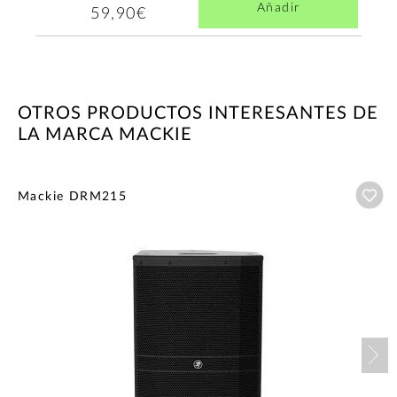
Añadir
59,90€
OTROS PRODUCTOS INTERESANTES DE
LA MARCA MACKIE
Añ
Mackie DRM215
Nex