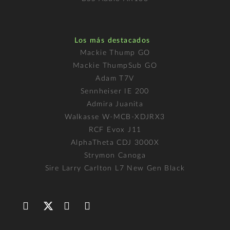
Los más destacados
Mackie Thump GO
Mackie ThumpSub GO
Adam T7V
Sennheiser IE 200
Admira Juanita
Walkasse W-MCB-XDJRX3
RCF Evox J11
AlphaTheta CDJ 3000X
Strymon Canoga
Sire Larry Carlton L7 New Gen Black