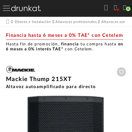
0
Directo e Instalación
Altavoces profesionales
Altavoces autoam
Financia hasta 6 meses a 0% TAE* con Cetelem
Hasta fin de promoción,
financia
tu compra hasta
en
6 meses a 0% interés TAE*
con Cetelem.
Aña
Mackie Thump 215XT
Altavoz autoamplificado para directo