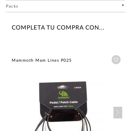
Packs
COMPLETA TU COMPRA CON...
Añadi
Mammoth Mam Lines P025
Nex