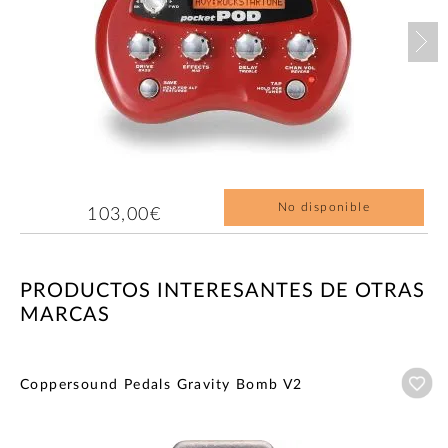
Nex
No disponible
103,00€
PRODUCTOS INTERESANTES DE OTRAS
MARCAS
Añ
Coppersound Pedals Gravity Bomb V2