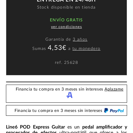
ENTREGA EN 24/48H
Stock disponible en tienda
ENVÍO GRATIS
ver condiciones
Garantía de
3 años
4,53€
Sumas
a
tu monedero
ref.
25628
Financia tu compra en 3 meses sin intereses
Aplazame
Financia tu compra en 3 meses sin intereses
Line6 POD Express Guitar
es un
pedal amplificador y
procesador de efectos
ultra-portátil que ofrece a los