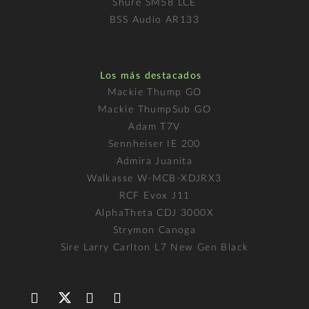
Shure SM58 LCE
BSS Audio AR133
Los más destacados
Mackie Thump GO
Mackie ThumpSub GO
Adam T7V
Sennheiser IE 200
Admira Juanita
Walkasse W-MCB-XDJRX3
RCF Evox J11
AlphaTheta CDJ 3000X
Strymon Canoga
Sire Larry Carlton L7 New Gen Black