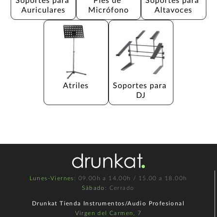
Soportes para 
Pies de 
Soportes para 
Auriculares
Micrófono
Altavoces
Atriles
Soportes para 
DJ
Lunes-Viernes
: 09.00h a 14.00h / 15.00 a 18.00h
Sábado
: Cerrado
Drunkat Tienda Instrumentos/Audio Profesional
Virgen del Carmen, 7