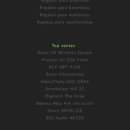
Regalos para pianistas
Regalos para bateristas
Regalos para violinistas
Regalos para saxofonistas
Top ventas
Xvive U4 Wireless System
Pioneer DJ DDJ FLX4
RCF ART 912A
Zoom H2essential
AlphaTheta DDJ GRV6
Sennheiser HD 25
Digitech The Drop
Admira Alba 4/4 Iniciación
Shure SM58 LCE
BSS Audio AR133