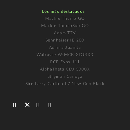
Los más destacados
Mackie Thump GO
Mackie ThumpSub GO
Adam T7V
Sennheiser IE 200
Admira Juanita
Walkasse W-MCB-XDJRX3
RCF Evox J11
AlphaTheta CDJ 3000X
Strymon Canoga
Sire Larry Carlton L7 New Gen Black