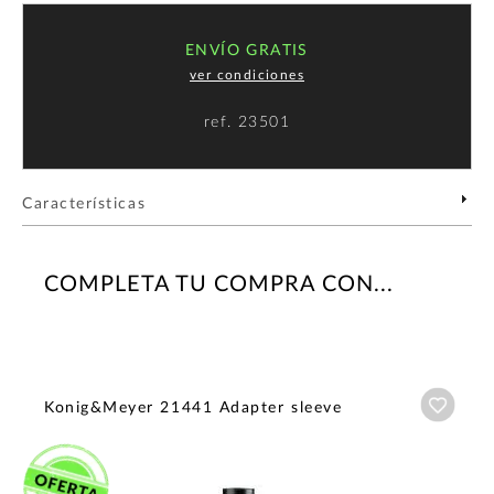
ENVÍO GRATIS
ver condiciones
ref.
23501
Características
COMPLETA TU COMPRA CON...
Añadi
Konig&Meyer 21441 Adapter sleeve