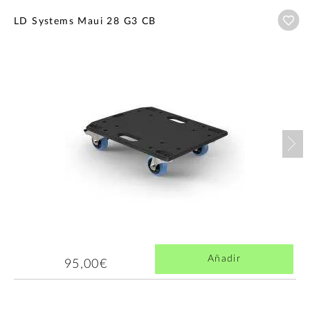
Añ
LD Systems Maui 28 G3 CB
Nex
Añadir
95,00€