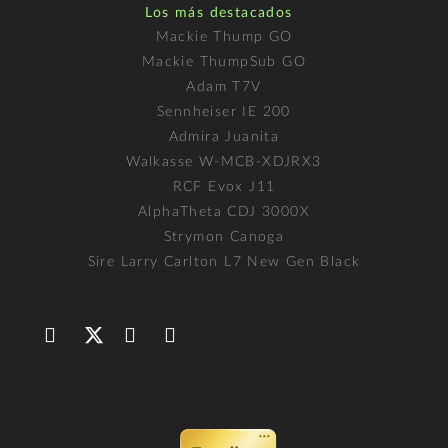
Los más destacados
Mackie Thump GO
Mackie ThumpSub GO
Adam T7V
Sennheiser IE 200
Admira Juanita
Walkasse W-MCB-XDJRX3
RCF Evox J11
AlphaTheta CDJ 3000X
Strymon Canoga
Sire Larry Carlton L7 New Gen Black