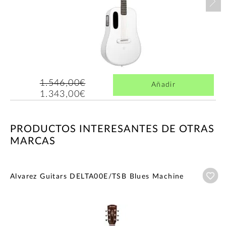
1.546,00€
Añadir
1.343,00€
PRODUCTOS INTERESANTES DE OTRAS
MARCAS
Añ
Alvarez Guitars DELTA00E/TSB Blues Machine