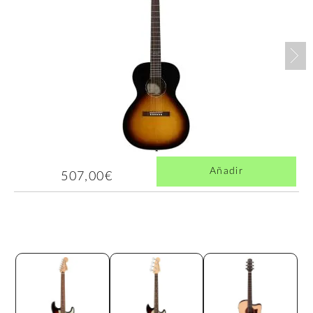
Nex
Añadir
507,00€