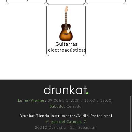
Guitarras 
electroacústicas
Lunes-Viernes
: 09.00h a 14.00h / 15.00 a 18.00h
Sábado
: Cerrado
Drunkat Tienda Instrumentos/Audio Profesional
Virgen del Carmen, 7
20012 Donostia - San Sebastián