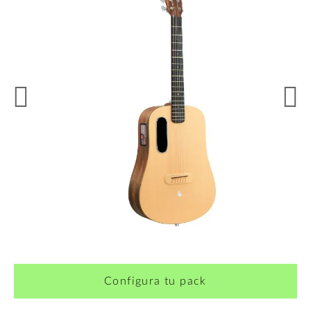
¿Quieres crearte tu propio pack?
Configura tu pack