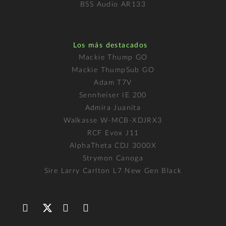
BSS Audio AR133
Los más destacados
Mackie Thump GO
Mackie ThumpSub GO
Adam T7V
Sennheiser IE 200
Admira Juanita
Walkasse W-MCB-XDJRX3
RCF Evox J11
AlphaTheta CDJ 3000X
Strymon Canoga
Sire Larry Carlton L7 New Gen Black