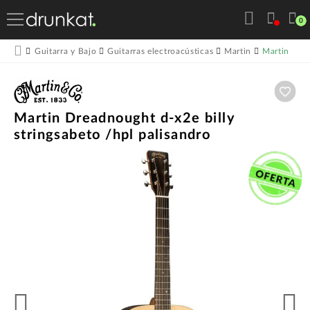
0
Martin Drea
Guitarra y Bajo
Guitarras electroacústicas
Martin
Aña
Martin Dreadnought d-x2e billy
stringsabeto /hpl palisandro