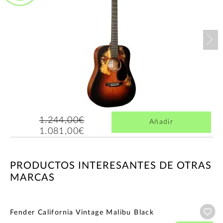
Nex
1.244,00€
Añadir
1.081,00€
PRODUCTOS INTERESANTES DE OTRAS
MARCAS
Añ
Fender California Vintage Malibu Black