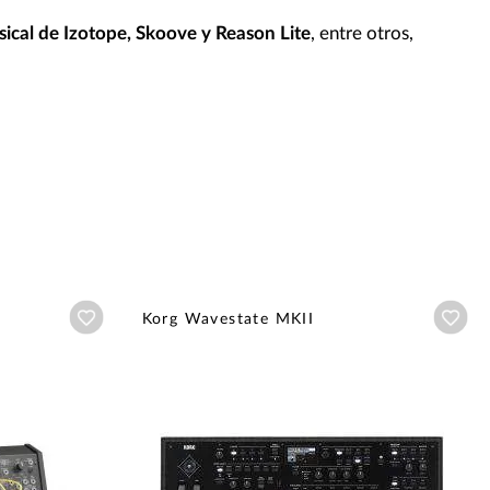
ical de Izotope, Skoove y Reason Lite
, entre otros,
Añadir a wishlist
Aña
Korg Wavestate MKII