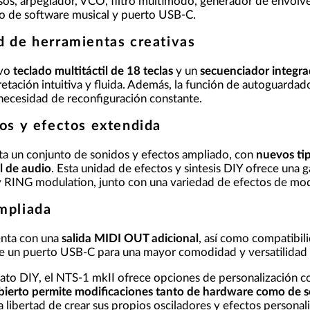
sos, arpegiador, VCO, filtro multimodo, generador de envolv
o de software musical y puerto USB-C.
d de herramientas creativas
evo
teclado multitáctil de 18 teclas
y un
secuenciador integra
retación intuitiva y fluida. Además, la función de autoguardad
 necesidad de reconfiguración constante.
os y efectos extendida
ta un conjunto de sonidos y efectos ampliado, con
nuevos tip
l de audio
. Esta unidad de efectos y sintesis DIY ofrece una
RING modulation, junto con una variedad de efectos de modul
mpliada
enta con una
salida MIDI OUT adicional
, así como compatibi
 de un puerto USB-C para una mayor comodidad y versatilidad
o DIY, el NTS-1 mkII ofrece opciones de personalización con
bierto permite modificaciones tanto de hardware como de s
la libertad de crear sus propios osciladores y efectos personal