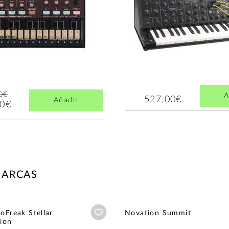
0€
A
527,00€
Añadir
00€
MARCAS
Añadir a wishlist
oFreak Stellar
Novation Summit
tion