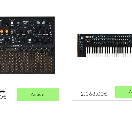
0€
A
2.168,00€
Añadir
00€