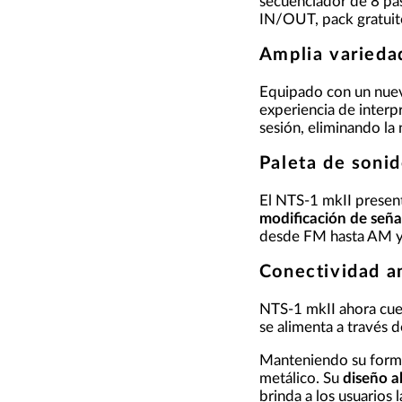
secuenciador de 8 pa
IN/OUT, pack gratuit
Amplia varieda
Equipado con un nu
experiencia de interp
sesión, eliminando la
Paleta de sonid
El NTS-1 mkII presen
modificación de seña
desde FM hasta AM y 
Conectividad a
NTS-1 mkII ahora cu
se alimenta a través
Manteniendo su format
metálico. Su
diseño a
brinda a los usuarios 