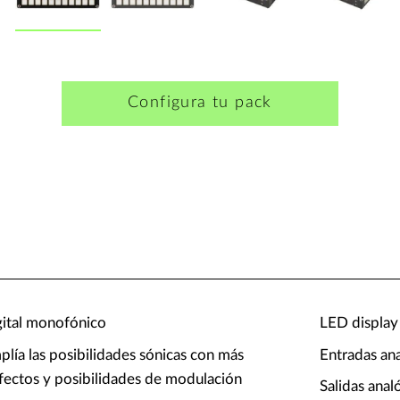
Configura tu pack
igital monofónico
LED display
lía las posibilidades sónicas con más
Entradas ana
 efectos y posibilidades de modulación
Salidas anal