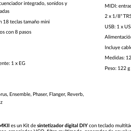
cuenciador integrado, sonidos y
MIDI: entra
adas
2 x 1/8" TRS
on 18 teclas tamaño mini
USB: 1 x U
os con 8 pasos
Alimentaci
Incluye cab
Medidas: 1
nte: 1 x EG
Peso: 122 g
rus, Ensemble, Phaser, Flanger, Reverb,
zz
MKII
es un Kit de
sintetizador digital DIY
con teclado multitác