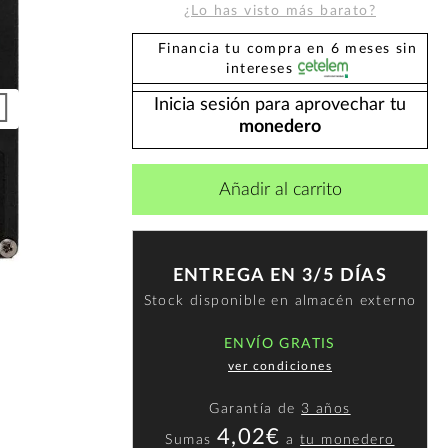
¿Lo has visto más barato?
Financia tu compra en 6 meses sin
intereses
Inicia sesión para aprovechar tu
monedero
Añadir al carrito
ENTREGA EN 3/5 DÍAS
Stock disponible en almacén externo
ENVÍO GRATIS
ver condiciones
Garantía de
3 años
4,02€
Sumas
a
tu monedero