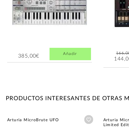
166,0
Añadir
385,00€
144,
PRODUCTOS INTERESANTES DE OTRAS 
Añadir a wishlist
Arturia MicroBrute UFO
Arturia Micr
Limited Edi