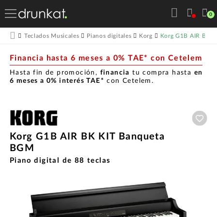
0
Korg G1B AIR BK 
Teclados Musicales
Pianos digitales
Korg
Financia hasta 6 meses a 0% TAE* con Cetelem
Hasta fin de promoción,
financia
tu compra hasta
en
6 meses a 0% interés TAE*
con Cetelem.
Aña
Korg G1B AIR BK KIT Banqueta
BGM
Piano digital de 88 teclas