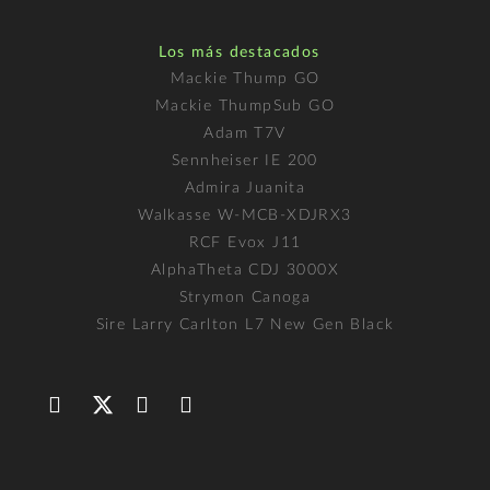
Los más destacados
Mackie Thump GO
Mackie ThumpSub GO
Adam T7V
Sennheiser IE 200
Admira Juanita
Walkasse W-MCB-XDJRX3
RCF Evox J11
AlphaTheta CDJ 3000X
Strymon Canoga
Sire Larry Carlton L7 New Gen Black