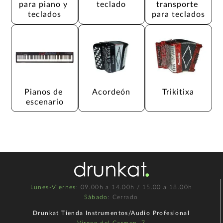
para piano y 
teclado
transporte 
teclados
para teclados
Pianos de 
Acordeón
Trikitixa
escenario
Lunes-Viernes
: 09.00h a 14.00h / 15.00 a 18.00h
Sábado
: Cerrado
Drunkat Tienda Instrumentos/Audio Profesional
Virgen del Carmen, 7