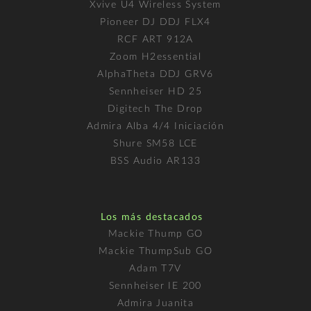
Xvive U4 Wireless System
Pioneer DJ DDJ FLX4
RCF ART 912A
Zoom H2essential
AlphaTheta DDJ GRV6
Sennheiser HD 25
Digitech The Drop
Admira Alba 4/4 Iniciación
Shure SM58 LCE
BSS Audio AR133
Los más destacados
Mackie Thump GO
Mackie ThumpSub GO
Adam T7V
Sennheiser IE 200
Admira Juanita