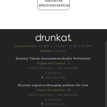
Guitarras 
electroacústicas
Lunes-Viernes
: 09.00h a 14.00h / 15.00 a 18.00h
Sábado
: Cerrado
Drunkat Tienda Instrumentos/Audio Profesional
Virgen del Carmen, 7
20012 Donostia - San Sebastián
Guipúzcoa
T.
943 324 618
Drunkat Logística/Recogida pedidos On Line
Virgen del Carmen, 39
20012 Donostia - San Sebastián
Guipúzcoa
T.
943 324 618