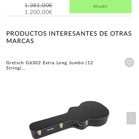
1.381,00€
Añadir
1.200,00€
PRODUCTOS INTERESANTES DE OTRAS
MARCAS
Añ
Gretsch G6302 Extra Long Jumbo (12
String)...
Nex