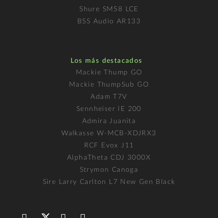
Shure SM58 LCE
BSS Audio AR133
Los más destacados
Mackie Thump GO
Mackie ThumpSub GO
Adam T7V
Sennheiser IE 200
Admira Juanita
Walkasse W-MCB-XDJRX3
RCF Evox J11
AlphaTheta CDJ 3000X
Strymon Canoga
Sire Larry Carlton L7 New Gen Black