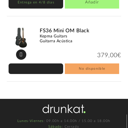
Añadir
Entrega en 4/8 días
FS36 Mini OM Black
Kepma Guitars
Guitarra Acústica
379,00€
No disponible
Lunes-Viernes
: 09.00h a 14.00h / 15.00 a 18.00h
Sábado
: Cerrado