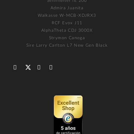
Sennheiser IE 200
Admira Juanita
Walkasse W-MCB-XDJRX3
RCF Evox J11
AlphaTheta CDJ 3000X
Strymon Canoga
Sire Larry Carlton L7 New Gen Black