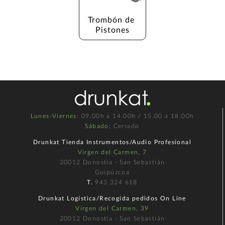
Trombón de 
Pistones
Lunes-Viernes
: 09.00h a 14.00h / 15.00 a 18.00h
Sábado
: Cerrado
Drunkat Tienda Instrumentos/Audio Profesional
Virgen del Carmen, 7
20012 Donostia - San Sebastián
Guipúzcoa
T.
943 324 618
Drunkat Logística/Recogida pedidos On Line
Virgen del Carmen, 39
20012 Donostia - San Sebastián