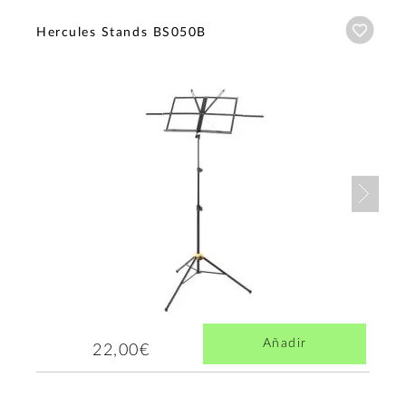
Añadi
Hercules Stands BS050B
Nex
Añadir
22,00€