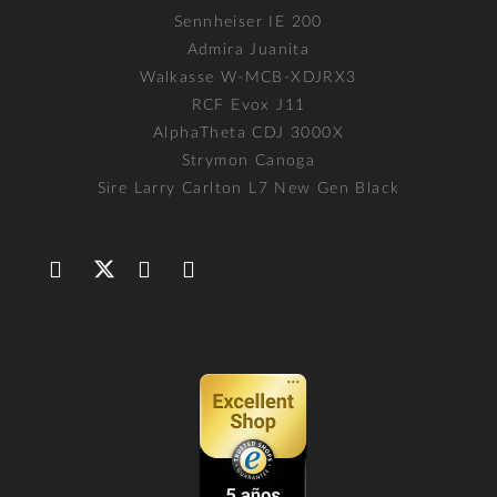
Sennheiser IE 200
Admira Juanita
Walkasse W-MCB-XDJRX3
RCF Evox J11
AlphaTheta CDJ 3000X
Strymon Canoga
Sire Larry Carlton L7 New Gen Black