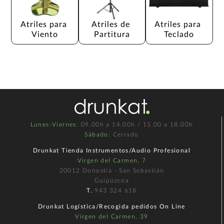
Atriles para 
Atriles de 
Atriles para 
Viento
Partitura
Teclado
Lunes-Viernes
: 09.00h a 14.00h / 15.00 a 18.00h
Sábado
: Cerrado
Drunkat Tienda Instrumentos/Audio Profesional
Virgen del Carmen, 7
20012 Donostia - San Sebastián
Guipúzcoa
T.
943 324 618
Drunkat Logística/Recogida pedidos On Line
Virgen del Carmen, 39