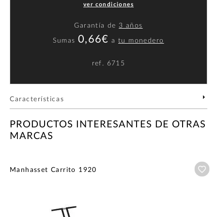
ver condiciones
Garantía de
3 años
0,66€
Sumas
a
tu monedero
ref.
6715
Características
PRODUCTOS INTERESANTES DE OTRAS
MARCAS
Añ
Manhasset Carrito 1920