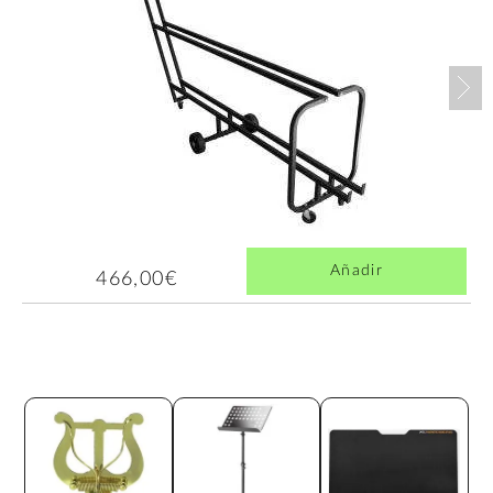
Nex
Añadir
466,00€