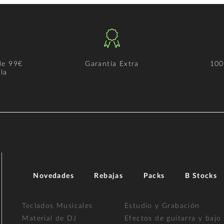
de 99€
Garantía Extra
100
la
Novedades
Rebajas
Packs
B Stocks
Teclados Musicales
Estudio y Grabación
Material de DJ
Efectos de guitarra y bajo