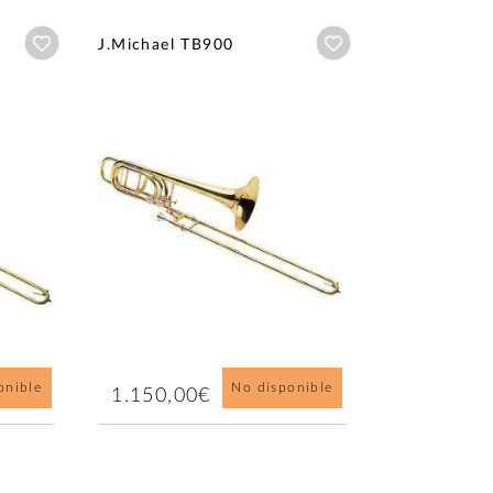
Añadir a wishlist
Añadir a wishlist
J.Michael TB900
onible
No disponible
1.150,00€