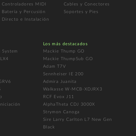
Controladores MIDI
Cables y Conectores
Batería y Percusión
Soportes y Pies
Directo e Instalación
Los más destacados
s System
Mackie Thump GO
FLX4
Mackie ThumpSub GO
Adam T7V
l
Sennheiser IE 200
 GRV6
Admira Juanita
5
Walkasse W-MCB-XDJRX3
p
RCF Evox J11
niciación
AlphaTheta CDJ 3000X
Strymon Canoga
Sire Larry Carlton L7 New Gen
Black