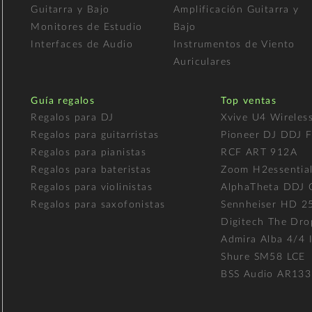
Guitarra y Bajo
Amplificación Guitarra y
Monitores de Estudio
Bajo
Interfaces de Audio
Instrumentos de Viento
Auriculares
Guía regalos
Top ventas
Regalos para DJ
Xvive U4 Wireles
Regalos para guitarristas
Pioneer DJ DDJ 
Regalos para pianistas
RCF ART 912A
Regalos para bateristas
Zoom H2essentia
Regalos para violinistas
AlphaTheta DDJ
Regalos para saxofonistas
Sennheiser HD 2
Digitech The Dro
Admira Alba 4/4 I
Shure SM58 LCE
BSS Audio AR133