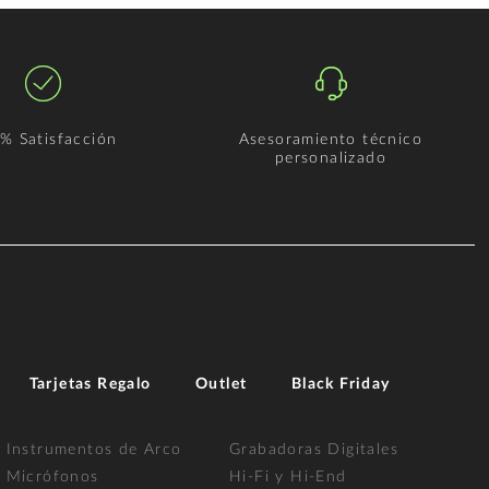
% Satisfacción
Asesoramiento técnico
personalizado
Tarjetas Regalo
Outlet
Black Friday
Instrumentos de Arco
Grabadoras Digitales
Micrófonos
Hi-Fi y Hi-End