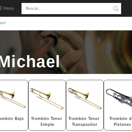
Menú
ael
Michael
ombón Bajo
Trombón Tenor 
Trombón Tenor 
Trombón d
Simple
Transpositor
Pistones