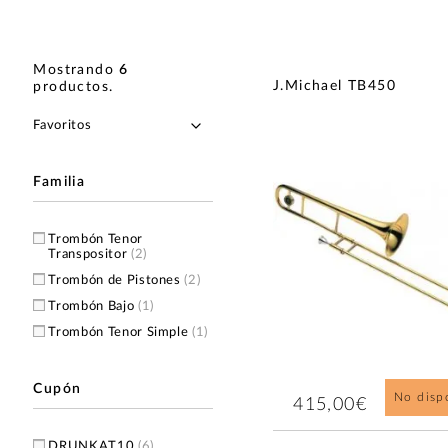
Mostrando
6
J.Michael TB450
productos
.
Familia
Trombón Tenor
Transpositor
(2)
Trombón de Pistones
(2)
Trombón Bajo
(1)
Trombón Tenor Simple
(1)
Cupón
No disp
415,00€
DRUNKAT10
(6)