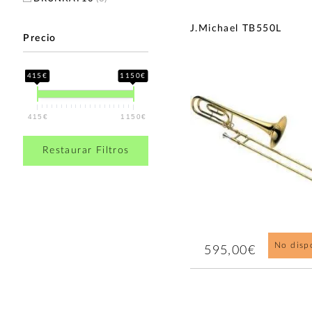
J.Michael TB550L
Precio
415€
1150€
415€
1150€
Restaurar Filtros
No disp
595,00€