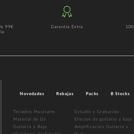
de 99€
Garantía Extra
100
la
Novedades
Rebajas
Packs
B Stocks
Teclados Musicales
Estudio y Grabación
Material de DJ
Efectos de guitarra y bajo
Guitarra y Bajo
Amplificación Guitarra y