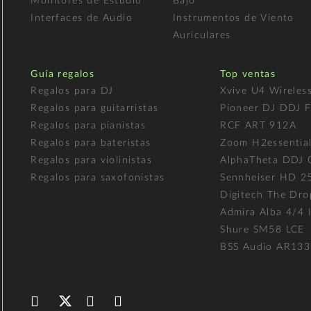
Monitores de Estudio
Bajo
Interfaces de Audio
Instrumentos de Viento
Auriculares
Guía regalos
Top ventas
Regalos para DJ
Xvive U4 Wireles
Regalos para guitarristas
Pioneer DJ DDJ 
Regalos para pianistas
RCF ART 912A
Regalos para bateristas
Zoom H2essentia
Regalos para violinistas
AlphaTheta DDJ
Regalos para saxofonistas
Sennheiser HD 2
Digitech The Dro
Admira Alba 4/4 I
Shure SM58 LCE
BSS Audio AR133