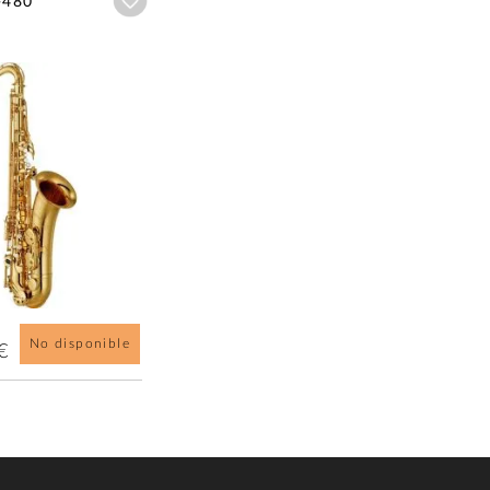
Añadir a wishlist
-480
No disponible
€