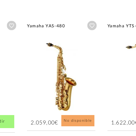
Añadir a wishlist
Añadir a wishlist
Yamaha YAS-480
Yamaha YTS
No disponible
dir
2.059,00€
1.622,00