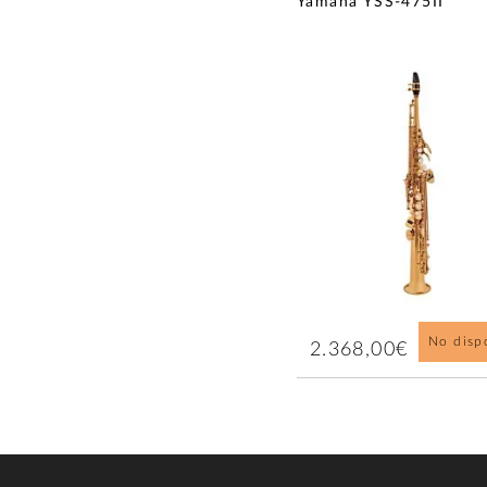
Yamaha YSS-475II
No disp
2.368,00€