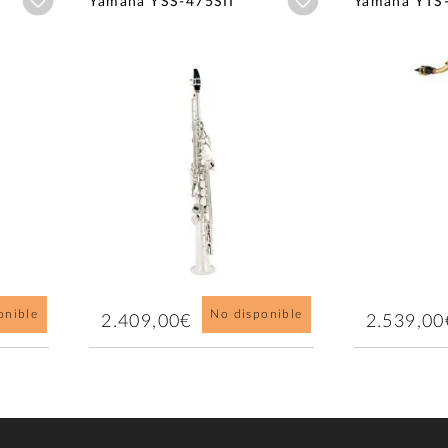
Añadir a wishlist
Añadir a wishlist
Yamaha YSS-475SII
Yamaha YTS
onible
No disponible
2.409,00€
2.539,00