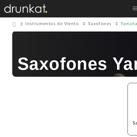
Instrumentos de Viento
Saxofones
Yamah
Saxofones Y
S