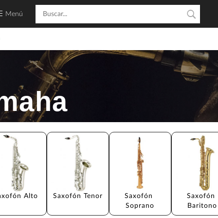
Menú
a
amaha
axofón Alto
Saxofón Tenor
Saxofón 
Saxofón 
Soprano
Baritono