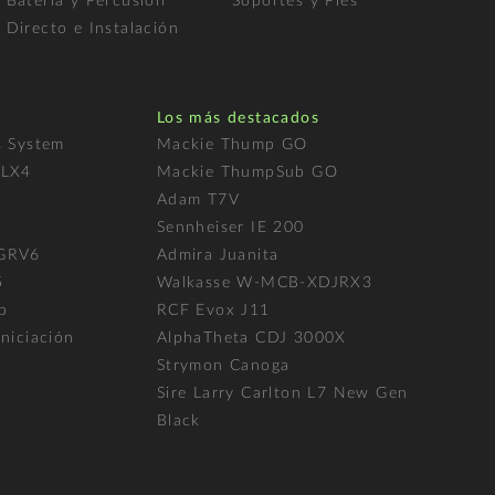
Batería y Percusión
Soportes y Pies
Directo e Instalación
Los más destacados
s System
Mackie Thump GO
FLX4
Mackie ThumpSub GO
Adam T7V
l
Sennheiser IE 200
 GRV6
Admira Juanita
5
Walkasse W-MCB-XDJRX3
p
RCF Evox J11
niciación
AlphaTheta CDJ 3000X
Strymon Canoga
Sire Larry Carlton L7 New Gen
Black