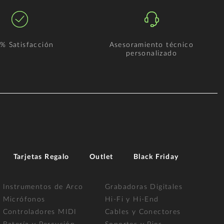
% Satisfacción
Asesoramiento técnico
personalizado
Tarjetas Regalo
Outlet
Black Friday
Instrumentos de Arco
Grabadoras Digitales
Micrófonos
Hi-Fi y Hi-End
Controladores MIDI
Cables y Conectores