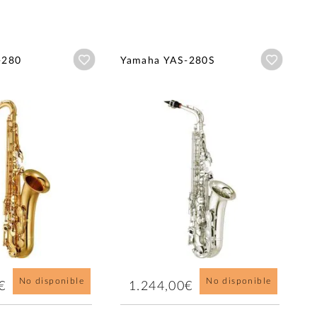
Añadir a wishlist
Añadir a
-280
Yamaha YAS-280S
No disponible
No disponible
€
1.244,00€