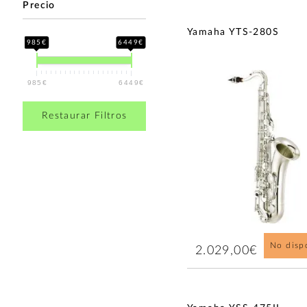
Precio
Yamaha YTS-280S
985€
6449€
985€
6449€
Restaurar Filtros
No disp
2.029,00€