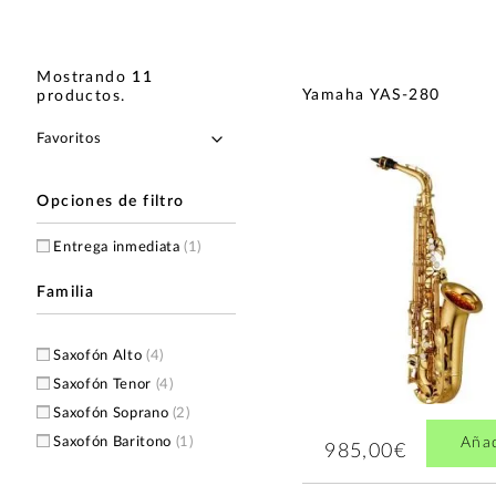
Mostrando
11
Yamaha YAS-280
productos
.
Opciones de filtro
Entrega inmediata
(1)
Familia
Saxofón Alto
(4)
Saxofón Tenor
(4)
Saxofón Soprano
(2)
Saxofón Baritono
(1)
Aña
985,00€