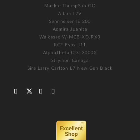
Mackie ThumpSub GO
Adam T7V
Sennheiser IE 200
Admira Juanita
Walkasse W-MCB-XDJRX3
RCF Evox J11
AlphaTheta CDJ 3000X
Strymon Canoga
Sire Larry Carlton L7 New Gen Black