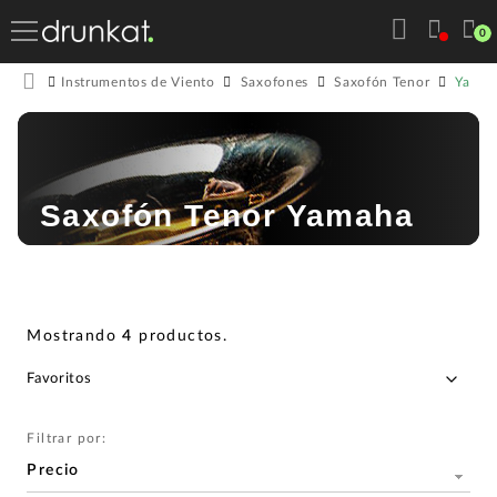
0
Yama
Instrumentos de Viento
Saxofones
Saxofón Tenor
Saxofón Tenor Yamaha
Mostrando
4
productos
.
Filtrar por:
Precio