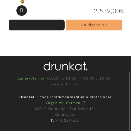
2.539,00€
No disponible
Lunes-Viernes
: 09.00h a 14.00h / 15.00 a 18.00h
Sábado
: Cerrado
Drunkat Tienda Instrumentos/Audio Profesional
Virgen del Carmen, 7
20012 Donostia - San Sebastián
Guipúzcoa
T.
943 324 618