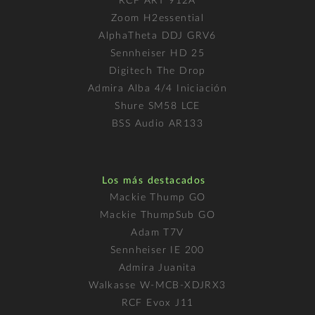
RCF ART 912A
Zoom H2essential
AlphaTheta DDJ GRV6
Sennheiser HD 25
Digitech The Drop
Admira Alba 4/4 Iniciación
Shure SM58 LCE
BSS Audio AR133
Los más destacados
Mackie Thump GO
Mackie ThumpSub GO
Adam T7V
Sennheiser IE 200
Admira Juanita
Walkasse W-MCB-XDJRX3
RCF Evox J11