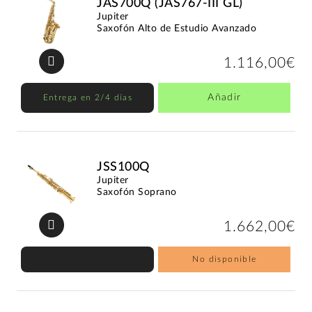
JAS700Q (JAS767-III GL)
Jupiter
Saxofón Alto de Estudio Avanzado
1.116,00€
Añadir
Entrega en 2/4 días
JSS100Q
Jupiter
Saxofón Soprano
1.662,00€
No disponible