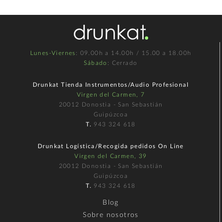
Lunes-Viernes
: 09.00h a 14.00h / 15.00 a 18.00h
Sábado
: Cerrado
Drunkat Tienda Instrumentos/Audio Profesional
Virgen del Carmen, 7
20012 Donostia - San Sebastián
Guipúzcoa
T.
943 324 618
Drunkat Logística/Recogida pedidos On Line
Virgen del Carmen, 39
20012 Donostia - San Sebastián
Guipúzcoa
T.
943 324 618
Blog
Sobre nosotros