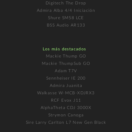
Digitech The Drop
Admira Alba 4/4 Iniciación
Shure SM58 LCE
BSS Audio AR133
Los más destacados
Mackie Thump GO
Mackie ThumpSub GO
Adam T7V
Sennheiser IE 200
Admira Juanita
Walkasse W-MCB-XDJRX3
RCF Evox J11
AlphaTheta CDJ 3000X
Strymon Canoga
Sire Larry Carlton L7 New Gen Black