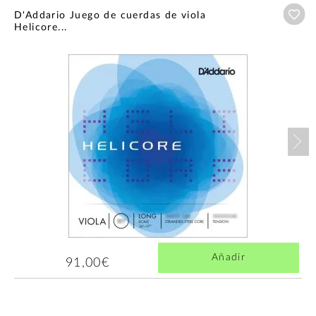
Añ
D'Addario Juego de cuerdas de viola
Helicore...
Nex
Añadir
91,00€