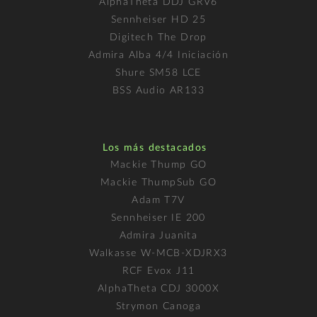
AlphaTheta DDJ GRV6
Sennheiser HD 25
Digitech The Drop
Admira Alba 4/4 Iniciación
Shure SM58 LCE
BSS Audio AR133
Los más destacados
Mackie Thump GO
Mackie ThumpSub GO
Adam T7V
Sennheiser IE 200
Admira Juanita
Walkasse W-MCB-XDJRX3
RCF Evox J11
AlphaTheta CDJ 3000X
Strymon Canoga