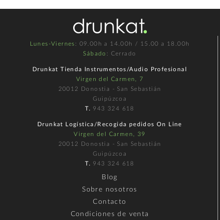
Lunes-Viernes
: 09.00h a 14.00h / 15.00 a 18.00h
Sábado
: Cerrado
Drunkat Tienda Instrumentos/Audio Profesional
Virgen del Carmen, 7
20012 Donostia - San Sebastián
Guipúzcoa
T.
943 324 618
Drunkat Logística/Recogida pedidos On Line
Virgen del Carmen, 39
20012 Donostia - San Sebastián
Guipúzcoa
T.
943 324 618
Blog
Sobre nosotros
Contacto
Condiciones de venta