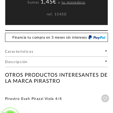
1,45€
Sumas
a
tu monedero
ref.
15450
Financia tu compra en 3 meses sin intereses
Características
Descripción
OTROS PRODUCTOS INTERESANTES DE
LA MARCA PIRASTRO
Añ
Pirastro Evah Pirazzi Viola 4/4