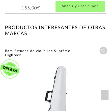
Añadir y usar cupón
155,00€
PRODUCTOS INTERESANTES DE OTRAS
MARCAS
Añ
Bam Estuche de violín Ice Suprême
Hightech...
Nex