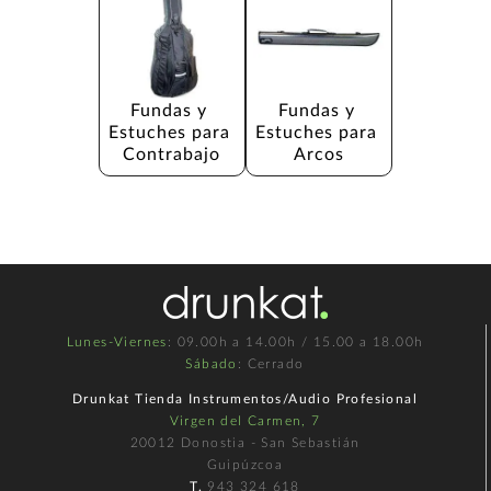
Fundas y 
Fundas y 
Estuches para 
Estuches para 
Contrabajo
Arcos
Lunes-Viernes
: 09.00h a 14.00h / 15.00 a 18.00h
Sábado
: Cerrado
Drunkat Tienda Instrumentos/Audio Profesional
Virgen del Carmen, 7
20012 Donostia - San Sebastián
Guipúzcoa
T.
943 324 618