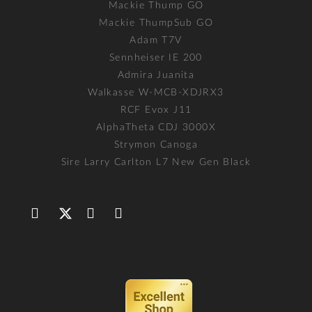
Mackie Thump GO
Mackie ThumpSub GO
Adam T7V
Sennheiser IE 200
Admira Juanita
Walkasse W-MCB-XDJRX3
RCF Evox J11
AlphaTheta CDJ 3000X
Strymon Canoga
Sire Larry Carlton L7 New Gen Black